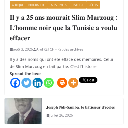
AFRIQUE
BIOGRAPHIE
FAITS DIVERS
HISTOIRE
RÉCITS
𝐈𝐥 𝐲 𝐚 𝟐𝟓 𝐚𝐧𝐬 𝐦𝐨𝐮𝐫𝐚𝐢𝐭 𝐒𝐥𝐢𝐦 𝐌𝐚𝐫𝐳𝐨𝐮𝐠 :
𝐋’𝐡𝐨𝐦𝐦𝐞 𝐧𝐨𝐢𝐫 𝐪𝐮𝐞 𝐥𝐚 𝐓𝐮𝐧𝐢𝐬𝐢𝐞 𝐚 𝐯𝐨𝐮𝐥𝐮
𝐞𝐟𝐟𝐚𝐜𝐞𝐫
août 3, 2026
Arol KETCH - Rat des archives
Il y a des noms qui ont été effacé des mémoires. Celui
de Slim Marzoug en fait partie. C’est l’histoire
Spread the love
𝐉𝐨𝐬𝐞𝐩𝐡 𝐍𝐝𝐢-𝐒𝐚𝐦𝐛𝐚, 𝐥𝐞 𝐛𝐚̂𝐭𝐢𝐬𝐬𝐞𝐮𝐫 𝐝’𝐞́𝐜𝐨𝐥𝐞𝐬
juillet 26, 2026