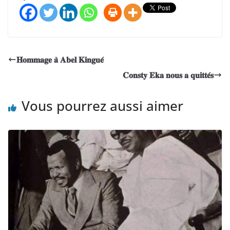
𝐇𝐨𝐦𝐦𝐚𝐠𝐞 𝐚̀ 𝐀𝐛𝐞𝐥 𝐊𝐢𝐧𝐠𝐮𝐞́
𝐂𝐨𝐧𝐬𝐭𝐲 𝐄𝐤𝐚 𝐧𝐨𝐮𝐬 𝐚 𝐪𝐮𝐢𝐭𝐭𝐞́𝐬
Vous pourrez aussi aimer