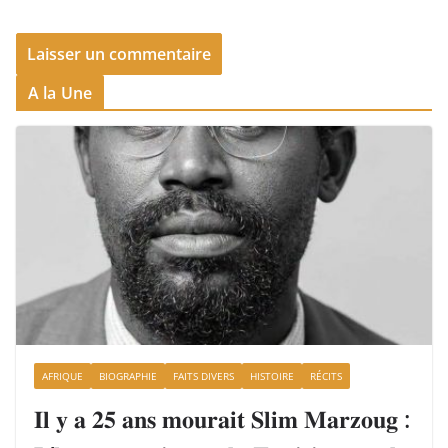
A la Une
AFRIQUE
BIOGRAPHIE
FAITS DIVERS
HISTOIRE
RÉCITS
𝐈𝐥 𝐲 𝐚 𝟐𝟓 𝐚𝐧𝐬 𝐦𝐨𝐮𝐫𝐚𝐢𝐭 𝐒𝐥𝐢𝐦 𝐌𝐚𝐫𝐳𝐨𝐮𝐠 :