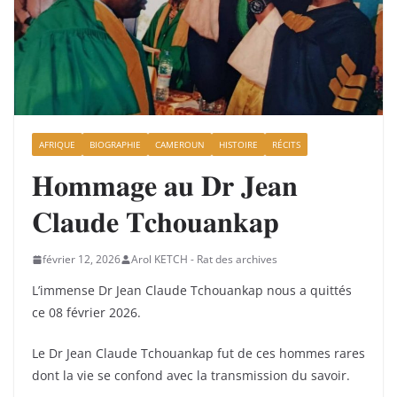
AFRIQUE
BIOGRAPHIE
CAMEROUN
HISTOIRE
RÉCITS
𝐇𝐨𝐦𝐦𝐚𝐠𝐞 𝐚𝐮 𝐃𝐫 𝐉𝐞𝐚𝐧
𝐂𝐥𝐚𝐮𝐝𝐞 𝐓𝐜𝐡𝐨𝐮𝐚𝐧𝐤𝐚𝐩
février 12, 2026
Arol KETCH - Rat des archives
L’immense Dr Jean Claude Tchouankap nous a quittés
ce 08 février 2026.
Le Dr Jean Claude Tchouankap fut de ces hommes rares
dont la vie se confond avec la transmission du savoir.