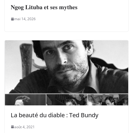
𝐍𝐠𝐨𝐠 𝐋𝐢𝐭𝐮𝐛𝐚 𝐞𝐭 𝐬𝐞𝐬 𝐦𝐲𝐭𝐡𝐞𝐬
mai 14, 2026
La beauté du diable : Ted Bundy
août 4, 2021