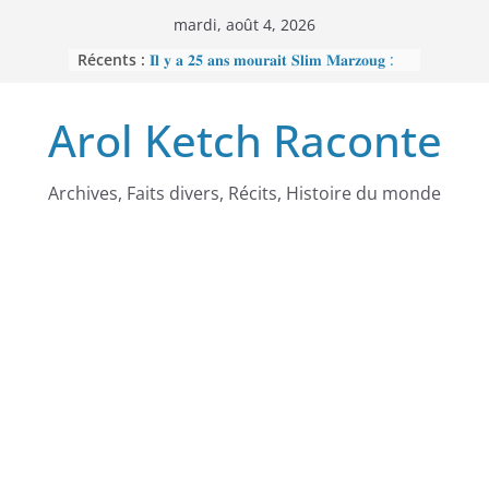
Passer
mardi, août 4, 2026
au
Récents :
𝐈𝐥 𝐲 𝐚 𝟐𝟓 𝐚𝐧𝐬 𝐦𝐨𝐮𝐫𝐚𝐢𝐭 𝐒𝐥𝐢𝐦 𝐌𝐚𝐫𝐳𝐨𝐮𝐠 :
contenu
𝐋’𝐡𝐨𝐦𝐦𝐞 𝐧𝐨𝐢𝐫 𝐪𝐮𝐞 𝐥𝐚 𝐓𝐮𝐧𝐢𝐬𝐢𝐞 𝐚 𝐯𝐨𝐮𝐥𝐮
𝐞𝐟𝐟𝐚𝐜𝐞𝐫
Arol Ketch Raconte
𝐉𝐨𝐬𝐞𝐩𝐡 𝐍𝐝𝐢-𝐒𝐚𝐦𝐛𝐚, 𝐥𝐞 𝐛𝐚̂𝐭𝐢𝐬𝐬𝐞𝐮𝐫 𝐝’𝐞́𝐜𝐨𝐥𝐞𝐬
𝐒𝐨𝐮𝐭𝐢𝐞𝐧 𝐭𝐨𝐭𝐚𝐥 𝐚̀ 𝐑𝐞𝐛𝐞𝐜𝐜𝐚 𝐄𝐧𝐨𝐧𝐜𝐡𝐨𝐧𝐠
𝐩𝐞𝐫𝐬𝐞́𝐜𝐮𝐭𝐞́𝐞 𝐩𝐚𝐫 𝐥𝐞 𝐫𝐞́𝐠𝐢𝐦𝐞
𝐑𝐚𝐦𝐬𝐞̀𝐬 𝐈𝐞𝐫 – 𝐋𝐞 𝐩𝐫𝐞𝐦𝐢𝐞𝐫 𝐨𝐫𝐝𝐢𝐧𝐚𝐭𝐞𝐮𝐫
Archives, Faits divers, Récits, Histoire du monde
𝐚𝐟𝐫𝐢𝐜𝐚𝐢𝐧
𝐌𝐎𝐔𝐍𝐂𝐇𝐈𝐏𝐎𝐔𝐆𝐀𝐓𝐄 : 𝐋𝐄
𝐒𝐂𝐀𝐍𝐃𝐀𝐋𝐄 𝐐𝐔𝐈 𝐀 𝐅𝐀𝐈𝐓 𝐓𝐑𝐄𝐌𝐁𝐋𝐄𝐑
𝐋𝐀 𝐑𝐄́𝐏𝐔𝐁𝐋𝐈𝐐𝐔𝐄