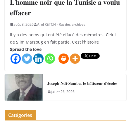
𝐋’𝐡𝐨𝐦𝐦𝐞 𝐧𝐨𝐢𝐫 𝐪𝐮𝐞 𝐥𝐚 𝐓𝐮𝐧𝐢𝐬𝐢𝐞 𝐚 𝐯𝐨𝐮𝐥𝐮
𝐞𝐟𝐟𝐚𝐜𝐞𝐫
août 3, 2026
Arol KETCH - Rat des archives
Il y a des noms qui ont été effacé des mémoires. Celui
de Slim Marzoug en fait partie. C’est l’histoire
Spread the love
𝐉𝐨𝐬𝐞𝐩𝐡 𝐍𝐝𝐢-𝐒𝐚𝐦𝐛𝐚, 𝐥𝐞 𝐛𝐚̂𝐭𝐢𝐬𝐬𝐞𝐮𝐫 𝐝’𝐞́𝐜𝐨𝐥𝐞𝐬
juillet 26, 2026
Catégories