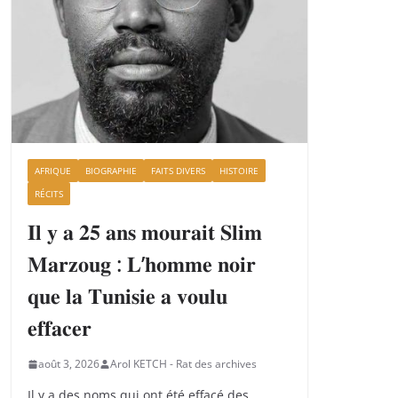
AFRIQUE
BIOGRAPHIE
FAITS DIVERS
HISTOIRE
RÉCITS
𝐈𝐥 𝐲 𝐚 𝟐𝟓 𝐚𝐧𝐬 𝐦𝐨𝐮𝐫𝐚𝐢𝐭 𝐒𝐥𝐢𝐦
𝐌𝐚𝐫𝐳𝐨𝐮𝐠 : 𝐋’𝐡𝐨𝐦𝐦𝐞 𝐧𝐨𝐢𝐫
𝐪𝐮𝐞 𝐥𝐚 𝐓𝐮𝐧𝐢𝐬𝐢𝐞 𝐚 𝐯𝐨𝐮𝐥𝐮
𝐞𝐟𝐟𝐚𝐜𝐞𝐫
août 3, 2026
Arol KETCH - Rat des archives
Il y a des noms qui ont été effacé des