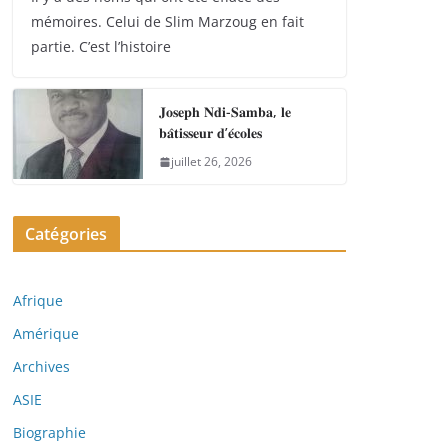
mémoires. Celui de Slim Marzoug en fait
partie. C’est l’histoire
𝐉𝐨𝐬𝐞𝐩𝐡 𝐍𝐝𝐢-𝐒𝐚𝐦𝐛𝐚, 𝐥𝐞
𝐛𝐚̂𝐭𝐢𝐬𝐬𝐞𝐮𝐫 𝐝’𝐞́𝐜𝐨𝐥𝐞𝐬
juillet 26, 2026
Catégories
Afrique
Amérique
Archives
ASIE
Biographie