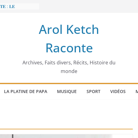
𝐄 : 𝐋𝐄
 𝐅𝐀𝐈𝐓 𝐓𝐑𝐄𝐌𝐁𝐋𝐄𝐑
Arol Ketch
𝐭 𝐒𝐥𝐢𝐦 𝐌𝐚𝐫𝐳𝐨𝐮𝐠 :
 𝐓𝐮𝐧𝐢𝐬𝐢𝐞 𝐚 𝐯𝐨𝐮𝐥𝐮
Raconte
𝐛𝐚̂𝐭𝐢𝐬𝐬𝐞𝐮𝐫 𝐝’𝐞́𝐜𝐨𝐥𝐞𝐬
𝐞𝐜𝐜𝐚 𝐄𝐧𝐨𝐧𝐜𝐡𝐨𝐧𝐠
́𝐠𝐢𝐦𝐞
𝐢𝐞𝐫 𝐨𝐫𝐝𝐢𝐧𝐚𝐭𝐞𝐮𝐫
Archives, Faits divers, Récits, Histoire du
monde
LA PLATINE DE PAPA
MUSIQUE
SPORT
VIDÉOS
M