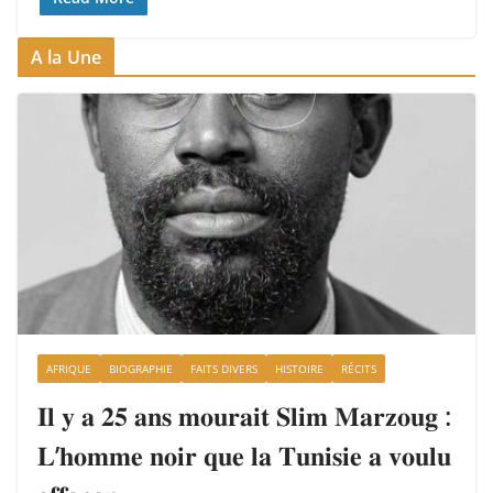
A la Une
AFRIQUE
BIOGRAPHIE
FAITS DIVERS
HISTOIRE
RÉCITS
𝐈𝐥 𝐲 𝐚 𝟐𝟓 𝐚𝐧𝐬 𝐦𝐨𝐮𝐫𝐚𝐢𝐭 𝐒𝐥𝐢𝐦 𝐌𝐚𝐫𝐳𝐨𝐮𝐠 :
𝐋’𝐡𝐨𝐦𝐦𝐞 𝐧𝐨𝐢𝐫 𝐪𝐮𝐞 𝐥𝐚 𝐓𝐮𝐧𝐢𝐬𝐢𝐞 𝐚 𝐯𝐨𝐮𝐥𝐮