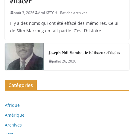
𝐞𝐟𝐟𝐚𝐜𝐞𝐫
août 3, 2026
Arol KETCH - Rat des archives
Il y a des noms qui ont été effacé des mémoires. Celui
de Slim Marzoug en fait partie. C’est l’histoire
𝐉𝐨𝐬𝐞𝐩𝐡 𝐍𝐝𝐢-𝐒𝐚𝐦𝐛𝐚, 𝐥𝐞 𝐛𝐚̂𝐭𝐢𝐬𝐬𝐞𝐮𝐫 𝐝’𝐞́𝐜𝐨𝐥𝐞𝐬
juillet 26, 2026
Catégories
Afrique
Amérique
Archives