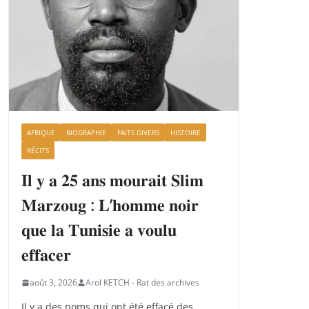
AFRIQUE
BIOGRAPHIE
FAITS DIVERS
HISTOIRE
RÉCITS
𝐈𝐥 𝐲 𝐚 𝟐𝟓 𝐚𝐧𝐬 𝐦𝐨𝐮𝐫𝐚𝐢𝐭 𝐒𝐥𝐢𝐦
𝐌𝐚𝐫𝐳𝐨𝐮𝐠 : 𝐋’𝐡𝐨𝐦𝐦𝐞 𝐧𝐨𝐢𝐫
𝐪𝐮𝐞 𝐥𝐚 𝐓𝐮𝐧𝐢𝐬𝐢𝐞 𝐚 𝐯𝐨𝐮𝐥𝐮
𝐞𝐟𝐟𝐚𝐜𝐞𝐫
août 3, 2026
Arol KETCH - Rat des archives
Il y a des noms qui ont été effacé des