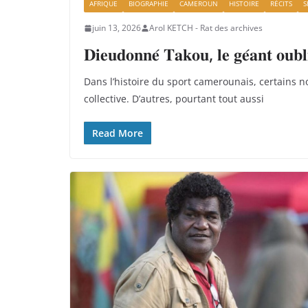
AFRIQUE
BIOGRAPHIE
CAMEROUN
HISTOIRE
RÉCITS
S
juin 13, 2026
Arol KETCH - Rat des archives
𝐃𝐢𝐞𝐮𝐝𝐨𝐧𝐧𝐞́ 𝐓𝐚𝐤𝐨𝐮, 𝐥𝐞 𝐠𝐞́𝐚𝐧𝐭 𝐨𝐮𝐛𝐥𝐢
Dans l’histoire du sport camerounais, certains 
collective. D’autres, pourtant tout aussi
Read More