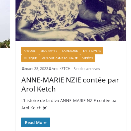
AFRIQUE
BIOGRAPHIE
CAMEROUN
FAITS DIVERS
MUSIQUE
MUSIQUE CAMEROUNAISE
VIDÉOS
mars 28, 2022
Arol KETCH - Rat des archives
ANNE-MARIE NZIE contée par
Arol Ketch
L’histoire de la diva ANNE-MARIE NZIE contée par
Arol Ketch 💓
Read More