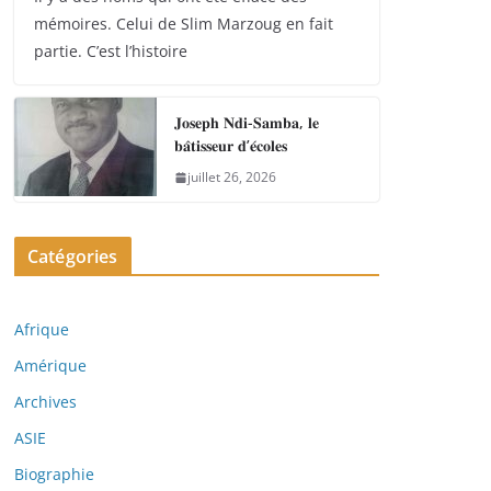
mémoires. Celui de Slim Marzoug en fait
partie. C’est l’histoire
𝐉𝐨𝐬𝐞𝐩𝐡 𝐍𝐝𝐢-𝐒𝐚𝐦𝐛𝐚, 𝐥𝐞
𝐛𝐚̂𝐭𝐢𝐬𝐬𝐞𝐮𝐫 𝐝’𝐞́𝐜𝐨𝐥𝐞𝐬
juillet 26, 2026
Catégories
Afrique
Amérique
Archives
ASIE
Biographie