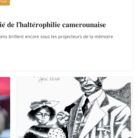
PORT
𝐞́ 𝐝𝐞 𝐥’𝐡𝐚𝐥𝐭𝐞́𝐫𝐨𝐩𝐡𝐢𝐥𝐢𝐞 𝐜𝐚𝐦𝐞𝐫𝐨𝐮𝐧𝐚𝐢𝐬𝐞
noms brillent encore sous les projecteurs de la mémoire