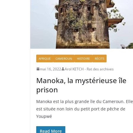
AFRIQUE
CAMEROUN
HISTOIRE
RÉCITS
mai 16, 2022
Arol KETCH - Rat des archives
Manoka, la mystérieuse île
prison
Manoka est la plus grande île du Cameroun. Elle
est située non loin du petit port de pêche de
Youpwé
Read More