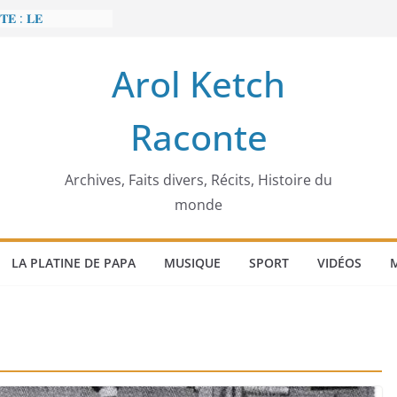
𝐄 : 𝐋𝐄
 𝐅𝐀𝐈𝐓 𝐓𝐑𝐄𝐌𝐁𝐋𝐄𝐑
Arol Ketch
𝐭 𝐒𝐥𝐢𝐦 𝐌𝐚𝐫𝐳𝐨𝐮𝐠 :
 𝐓𝐮𝐧𝐢𝐬𝐢𝐞 𝐚 𝐯𝐨𝐮𝐥𝐮
Raconte
𝐛𝐚̂𝐭𝐢𝐬𝐬𝐞𝐮𝐫 𝐝’𝐞́𝐜𝐨𝐥𝐞𝐬
𝐞𝐜𝐜𝐚 𝐄𝐧𝐨𝐧𝐜𝐡𝐨𝐧𝐠
́𝐠𝐢𝐦𝐞
𝐢𝐞𝐫 𝐨𝐫𝐝𝐢𝐧𝐚𝐭𝐞𝐮𝐫
Archives, Faits divers, Récits, Histoire du
monde
LA PLATINE DE PAPA
MUSIQUE
SPORT
VIDÉOS
M