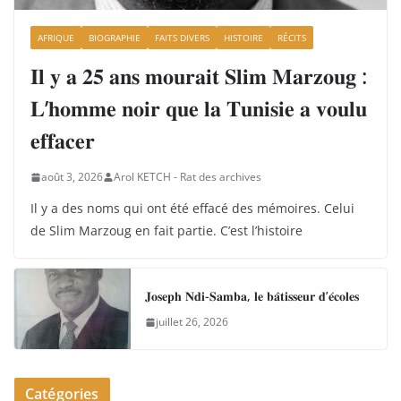
AFRIQUE
BIOGRAPHIE
FAITS DIVERS
HISTOIRE
RÉCITS
𝐈𝐥 𝐲 𝐚 𝟐𝟓 𝐚𝐧𝐬 𝐦𝐨𝐮𝐫𝐚𝐢𝐭 𝐒𝐥𝐢𝐦 𝐌𝐚𝐫𝐳𝐨𝐮𝐠 :
𝐋’𝐡𝐨𝐦𝐦𝐞 𝐧𝐨𝐢𝐫 𝐪𝐮𝐞 𝐥𝐚 𝐓𝐮𝐧𝐢𝐬𝐢𝐞 𝐚 𝐯𝐨𝐮𝐥𝐮
𝐞𝐟𝐟𝐚𝐜𝐞𝐫
août 3, 2026
Arol KETCH - Rat des archives
Il y a des noms qui ont été effacé des mémoires. Celui
de Slim Marzoug en fait partie. C’est l’histoire
𝐉𝐨𝐬𝐞𝐩𝐡 𝐍𝐝𝐢-𝐒𝐚𝐦𝐛𝐚, 𝐥𝐞 𝐛𝐚̂𝐭𝐢𝐬𝐬𝐞𝐮𝐫 𝐝’𝐞́𝐜𝐨𝐥𝐞𝐬
juillet 26, 2026
Catégories