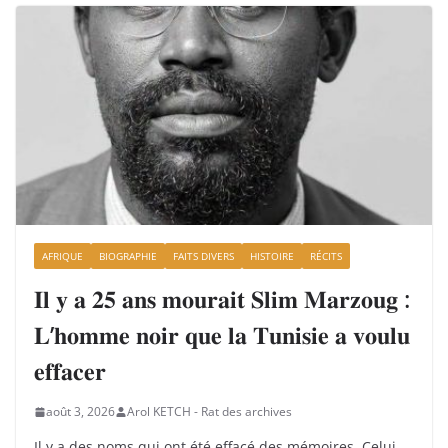
AFRIQUE
BIOGRAPHIE
FAITS DIVERS
HISTOIRE
RÉCITS
𝐈𝐥 𝐲 𝐚 𝟐𝟓 𝐚𝐧𝐬 𝐦𝐨𝐮𝐫𝐚𝐢𝐭 𝐒𝐥𝐢𝐦 𝐌𝐚𝐫𝐳𝐨𝐮𝐠 :
𝐋’𝐡𝐨𝐦𝐦𝐞 𝐧𝐨𝐢𝐫 𝐪𝐮𝐞 𝐥𝐚 𝐓𝐮𝐧𝐢𝐬𝐢𝐞 𝐚 𝐯𝐨𝐮𝐥𝐮
𝐞𝐟𝐟𝐚𝐜𝐞𝐫
août 3, 2026
Arol KETCH - Rat des archives
Il y a des noms qui ont été effacé des mémoires. Celui