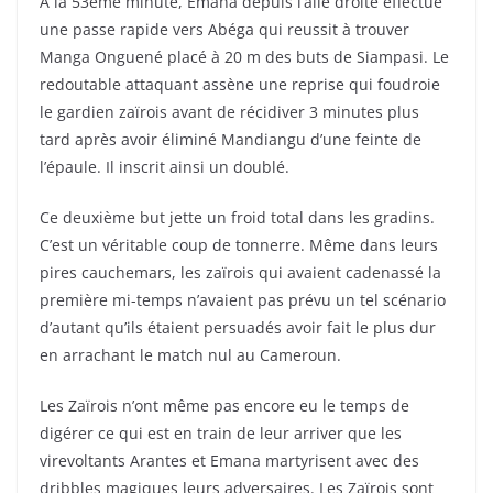
A la 53ème minute, Emana depuis l’aile droite effectue
une passe rapide vers Abéga qui reussit à trouver
Manga Onguené placé à 20 m des buts de Siampasi. Le
redoutable attaquant assène une reprise qui foudroie
le gardien zaïrois avant de récidiver 3 minutes plus
tard après avoir éliminé Mandiangu d’une feinte de
l’épaule. Il inscrit ainsi un doublé.
Ce deuxième but jette un froid total dans les gradins.
C’est un véritable coup de tonnerre. Même dans leurs
pires cauchemars, les zaïrois qui avaient cadenassé la
première mi-temps n’avaient pas prévu un tel scénario
d’autant qu’ils étaient persuadés avoir fait le plus dur
en arrachant le match nul au Cameroun.
Les Zaïrois n’ont même pas encore eu le temps de
digérer ce qui est en train de leur arriver que les
virevoltants Arantes et Emana martyrisent avec des
dribbles magiques leurs adversaires. Les Zaïrois sont