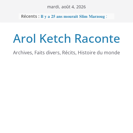
Passer
mardi, août 4, 2026
au
Récents :
𝐈𝐥 𝐲 𝐚 𝟐𝟓 𝐚𝐧𝐬 𝐦𝐨𝐮𝐫𝐚𝐢𝐭 𝐒𝐥𝐢𝐦 𝐌𝐚𝐫𝐳𝐨𝐮𝐠 :
contenu
𝐋’𝐡𝐨𝐦𝐦𝐞 𝐧𝐨𝐢𝐫 𝐪𝐮𝐞 𝐥𝐚 𝐓𝐮𝐧𝐢𝐬𝐢𝐞 𝐚 𝐯𝐨𝐮𝐥𝐮
𝐞𝐟𝐟𝐚𝐜𝐞𝐫
Arol Ketch Raconte
𝐉𝐨𝐬𝐞𝐩𝐡 𝐍𝐝𝐢-𝐒𝐚𝐦𝐛𝐚, 𝐥𝐞 𝐛𝐚̂𝐭𝐢𝐬𝐬𝐞𝐮𝐫 𝐝’𝐞́𝐜𝐨𝐥𝐞𝐬
𝐒𝐨𝐮𝐭𝐢𝐞𝐧 𝐭𝐨𝐭𝐚𝐥 𝐚̀ 𝐑𝐞𝐛𝐞𝐜𝐜𝐚 𝐄𝐧𝐨𝐧𝐜𝐡𝐨𝐧𝐠
𝐩𝐞𝐫𝐬𝐞́𝐜𝐮𝐭𝐞́𝐞 𝐩𝐚𝐫 𝐥𝐞 𝐫𝐞́𝐠𝐢𝐦𝐞
𝐑𝐚𝐦𝐬𝐞̀𝐬 𝐈𝐞𝐫 – 𝐋𝐞 𝐩𝐫𝐞𝐦𝐢𝐞𝐫 𝐨𝐫𝐝𝐢𝐧𝐚𝐭𝐞𝐮𝐫
Archives, Faits divers, Récits, Histoire du monde
𝐚𝐟𝐫𝐢𝐜𝐚𝐢𝐧
𝐌𝐎𝐔𝐍𝐂𝐇𝐈𝐏𝐎𝐔𝐆𝐀𝐓𝐄 : 𝐋𝐄
𝐒𝐂𝐀𝐍𝐃𝐀𝐋𝐄 𝐐𝐔𝐈 𝐀 𝐅𝐀𝐈𝐓 𝐓𝐑𝐄𝐌𝐁𝐋𝐄𝐑
𝐋𝐀 𝐑𝐄́𝐏𝐔𝐁𝐋𝐈𝐐𝐔𝐄