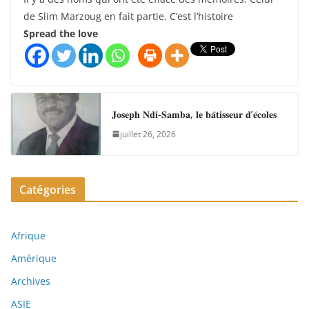
de Slim Marzoug en fait partie. C’est l’histoire
Spread the love
𝐉𝐨𝐬𝐞𝐩𝐡 𝐍𝐝𝐢-𝐒𝐚𝐦𝐛𝐚, 𝐥𝐞 𝐛𝐚̂𝐭𝐢𝐬𝐬𝐞𝐮𝐫 𝐝’𝐞́𝐜𝐨𝐥𝐞𝐬
juillet 26, 2026
Catégories
Afrique
Amérique
Archives
ASIE