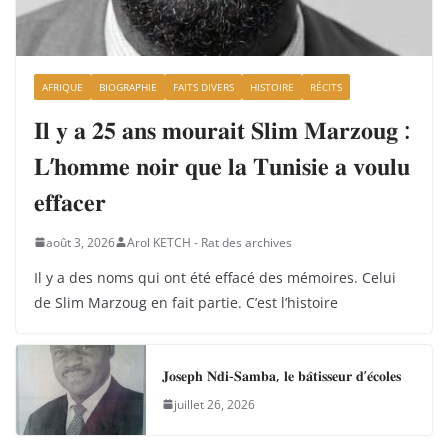
AFRIQUE
BIOGRAPHIE
FAITS DIVERS
HISTOIRE
RÉCITS
𝐈𝐥 𝐲 𝐚 𝟐𝟓 𝐚𝐧𝐬 𝐦𝐨𝐮𝐫𝐚𝐢𝐭 𝐒𝐥𝐢𝐦 𝐌𝐚𝐫𝐳𝐨𝐮𝐠 :
𝐋’𝐡𝐨𝐦𝐦𝐞 𝐧𝐨𝐢𝐫 𝐪𝐮𝐞 𝐥𝐚 𝐓𝐮𝐧𝐢𝐬𝐢𝐞 𝐚 𝐯𝐨𝐮𝐥𝐮
𝐞𝐟𝐟𝐚𝐜𝐞𝐫
août 3, 2026
Arol KETCH - Rat des archives
Il y a des noms qui ont été effacé des mémoires. Celui
de Slim Marzoug en fait partie. C’est l’histoire
𝐉𝐨𝐬𝐞𝐩𝐡 𝐍𝐝𝐢-𝐒𝐚𝐦𝐛𝐚, 𝐥𝐞 𝐛𝐚̂𝐭𝐢𝐬𝐬𝐞𝐮𝐫 𝐝’𝐞́𝐜𝐨𝐥𝐞𝐬
juillet 26, 2026