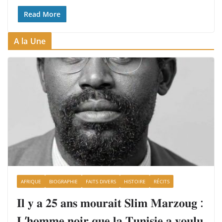
Read More
A la Une
AFRIQUE
BIOGRAPHIE
FAITS DIVERS
HISTOIRE
RÉCITS
𝐈𝐥 𝐲 𝐚 𝟐𝟓 𝐚𝐧𝐬 𝐦𝐨𝐮𝐫𝐚𝐢𝐭 𝐒𝐥𝐢𝐦 𝐌𝐚𝐫𝐳𝐨𝐮𝐠 :
𝐋’𝐡𝐨𝐦𝐦𝐞 𝐧𝐨𝐢𝐫 𝐪𝐮𝐞 𝐥𝐚 𝐓𝐮𝐧𝐢𝐬𝐢𝐞 𝐚 𝐯𝐨𝐮𝐥𝐮