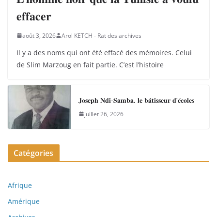
𝐞𝐟𝐟𝐚𝐜𝐞𝐫
août 3, 2026
Arol KETCH - Rat des archives
Il y a des noms qui ont été effacé des mémoires. Celui
de Slim Marzoug en fait partie. C’est l’histoire
𝐉𝐨𝐬𝐞𝐩𝐡 𝐍𝐝𝐢-𝐒𝐚𝐦𝐛𝐚, 𝐥𝐞 𝐛𝐚̂𝐭𝐢𝐬𝐬𝐞𝐮𝐫 𝐝’𝐞́𝐜𝐨𝐥𝐞𝐬
juillet 26, 2026
Catégories
Afrique
Amérique