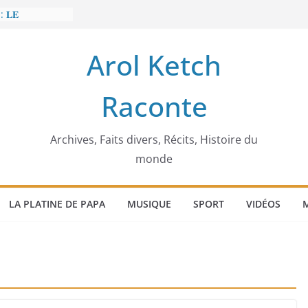
: 𝐋𝐄
𝐈𝐓 𝐓𝐑𝐄𝐌𝐁𝐋𝐄𝐑
Arol Ketch
𝐥𝐢𝐦 𝐌𝐚𝐫𝐳𝐨𝐮𝐠 :
𝐢𝐬𝐢𝐞 𝐚 𝐯𝐨𝐮𝐥𝐮
Raconte
𝐢𝐬𝐬𝐞𝐮𝐫 𝐝’𝐞́𝐜𝐨𝐥𝐞𝐬
𝐚 𝐄𝐧𝐨𝐧𝐜𝐡𝐨𝐧𝐠
𝐞
 𝐨𝐫𝐝𝐢𝐧𝐚𝐭𝐞𝐮𝐫
Archives, Faits divers, Récits, Histoire du
monde
LA PLATINE DE PAPA
MUSIQUE
SPORT
VIDÉOS
M