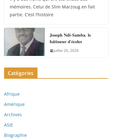
mémoires. Celui de Slim Marzoug en fait
partie. C’est l’histoire
𝐉𝐨𝐬𝐞𝐩𝐡 𝐍𝐝𝐢-𝐒𝐚𝐦𝐛𝐚, 𝐥𝐞
𝐛𝐚̂𝐭𝐢𝐬𝐬𝐞𝐮𝐫 𝐝’𝐞́𝐜𝐨𝐥𝐞𝐬
juillet 26, 2026
Catégories
Afrique
Amérique
Archives
ASIE
Biographie