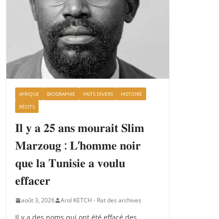
AFRIQUE
BIOGRAPHIE
FAITS DIVERS
HISTOIRE
RÉCITS
𝐈𝐥 𝐲 𝐚 𝟐𝟓 𝐚𝐧𝐬 𝐦𝐨𝐮𝐫𝐚𝐢𝐭 𝐒𝐥𝐢𝐦
𝐌𝐚𝐫𝐳𝐨𝐮𝐠 : 𝐋’𝐡𝐨𝐦𝐦𝐞 𝐧𝐨𝐢𝐫
𝐪𝐮𝐞 𝐥𝐚 𝐓𝐮𝐧𝐢𝐬𝐢𝐞 𝐚 𝐯𝐨𝐮𝐥𝐮
𝐞𝐟𝐟𝐚𝐜𝐞𝐫
août 3, 2026
Arol KETCH - Rat des archives
Il y a des noms qui ont été effacé des