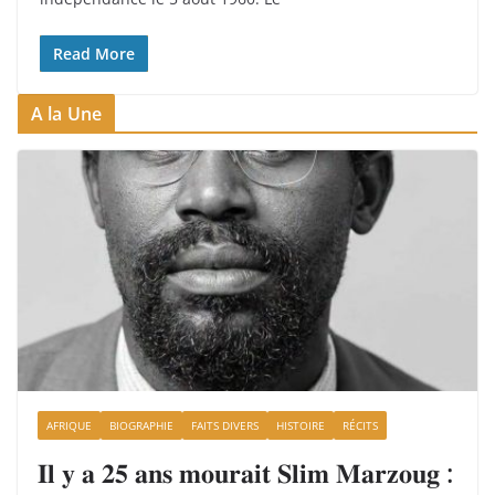
Read More
A la Une
AFRIQUE
BIOGRAPHIE
FAITS DIVERS
HISTOIRE
RÉCITS
𝐈𝐥 𝐲 𝐚 𝟐𝟓 𝐚𝐧𝐬 𝐦𝐨𝐮𝐫𝐚𝐢𝐭 𝐒𝐥𝐢𝐦 𝐌𝐚𝐫𝐳𝐨𝐮𝐠 :