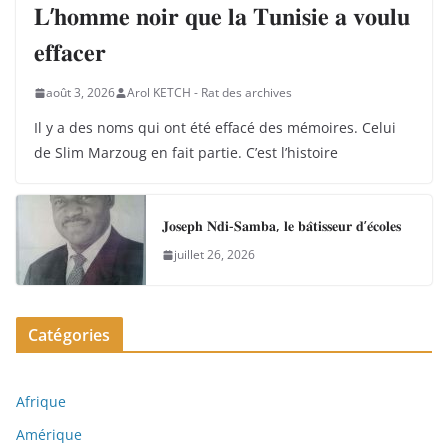
𝐋’𝐡𝐨𝐦𝐦𝐞 𝐧𝐨𝐢𝐫 𝐪𝐮𝐞 𝐥𝐚 𝐓𝐮𝐧𝐢𝐬𝐢𝐞 𝐚 𝐯𝐨𝐮𝐥𝐮
𝐞𝐟𝐟𝐚𝐜𝐞𝐫
août 3, 2026
Arol KETCH - Rat des archives
Il y a des noms qui ont été effacé des mémoires. Celui
de Slim Marzoug en fait partie. C’est l’histoire
𝐉𝐨𝐬𝐞𝐩𝐡 𝐍𝐝𝐢-𝐒𝐚𝐦𝐛𝐚, 𝐥𝐞 𝐛𝐚̂𝐭𝐢𝐬𝐬𝐞𝐮𝐫 𝐝’𝐞́𝐜𝐨𝐥𝐞𝐬
juillet 26, 2026
Catégories
Afrique
Amérique