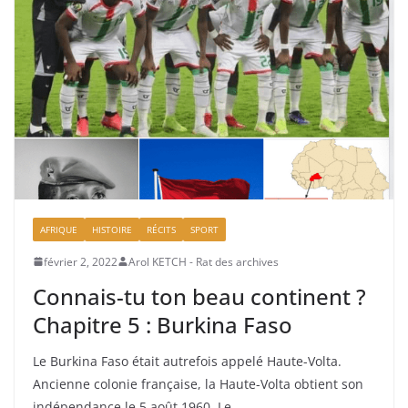
AFRIQUE
HISTOIRE
RÉCITS
SPORT
février 2, 2022
Arol KETCH - Rat des archives
Connais-tu ton beau continent ?
Chapitre 5 : Burkina Faso
Le Burkina Faso était autrefois appelé Haute-Volta.
Ancienne colonie française, la Haute-Volta obtient son
indépendance le 5 août 1960. Le