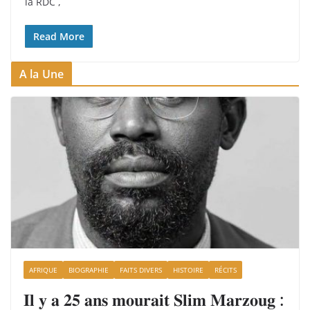
la RDC ,
Read More
A la Une
AFRIQUE
BIOGRAPHIE
FAITS DIVERS
HISTOIRE
RÉCITS
𝐈𝐥 𝐲 𝐚 𝟐𝟓 𝐚𝐧𝐬 𝐦𝐨𝐮𝐫𝐚𝐢𝐭 𝐒𝐥𝐢𝐦 𝐌𝐚𝐫𝐳𝐨𝐮𝐠 :