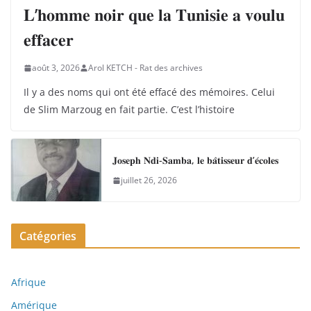
𝐋’𝐡𝐨𝐦𝐦𝐞 𝐧𝐨𝐢𝐫 𝐪𝐮𝐞 𝐥𝐚 𝐓𝐮𝐧𝐢𝐬𝐢𝐞 𝐚 𝐯𝐨𝐮𝐥𝐮
𝐞𝐟𝐟𝐚𝐜𝐞𝐫
août 3, 2026
Arol KETCH - Rat des archives
Il y a des noms qui ont été effacé des mémoires. Celui
de Slim Marzoug en fait partie. C’est l’histoire
𝐉𝐨𝐬𝐞𝐩𝐡 𝐍𝐝𝐢-𝐒𝐚𝐦𝐛𝐚, 𝐥𝐞 𝐛𝐚̂𝐭𝐢𝐬𝐬𝐞𝐮𝐫 𝐝’𝐞́𝐜𝐨𝐥𝐞𝐬
juillet 26, 2026
Catégories
Afrique
Amérique