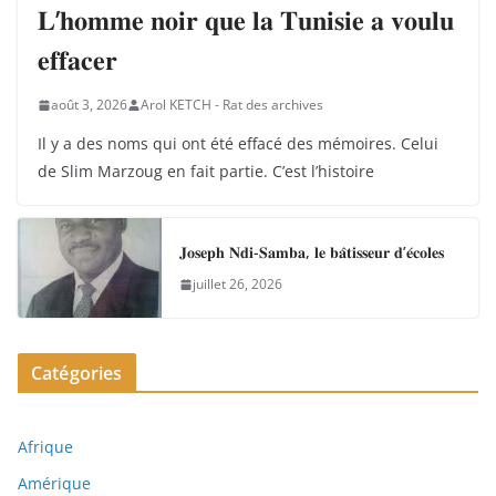
𝐋’𝐡𝐨𝐦𝐦𝐞 𝐧𝐨𝐢𝐫 𝐪𝐮𝐞 𝐥𝐚 𝐓𝐮𝐧𝐢𝐬𝐢𝐞 𝐚 𝐯𝐨𝐮𝐥𝐮
𝐞𝐟𝐟𝐚𝐜𝐞𝐫
août 3, 2026
Arol KETCH - Rat des archives
Il y a des noms qui ont été effacé des mémoires. Celui
de Slim Marzoug en fait partie. C’est l’histoire
𝐉𝐨𝐬𝐞𝐩𝐡 𝐍𝐝𝐢-𝐒𝐚𝐦𝐛𝐚, 𝐥𝐞 𝐛𝐚̂𝐭𝐢𝐬𝐬𝐞𝐮𝐫 𝐝’𝐞́𝐜𝐨𝐥𝐞𝐬
juillet 26, 2026
Catégories
Afrique
Amérique