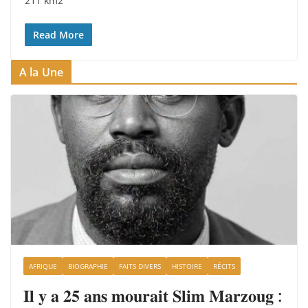
211 km2
Read More
A la Une
AFRIQUE
BIOGRAPHIE
FAITS DIVERS
HISTOIRE
RÉCITS
𝐈𝐥 𝐲 𝐚 𝟐𝟓 𝐚𝐧𝐬 𝐦𝐨𝐮𝐫𝐚𝐢𝐭 𝐒𝐥𝐢𝐦 𝐌𝐚𝐫𝐳𝐨𝐮𝐠 :