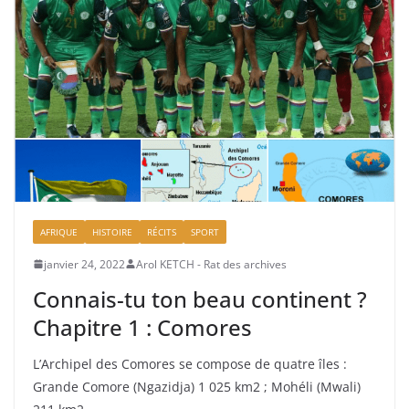
AFRIQUE
HISTOIRE
RÉCITS
SPORT
janvier 24, 2022
Arol KETCH - Rat des archives
Connais-tu ton beau continent ?
Chapitre 1 : Comores
L’Archipel des Comores se compose de quatre îles :
Grande Comore (Ngazidja) 1 025 km2 ; Mohéli (Mwali)