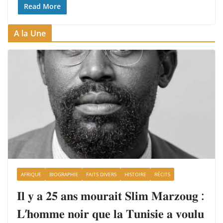
Read More
A la Une
AFRIQUE
BIOGRAPHIE
FAITS DIVERS
HISTOIRE
RÉCITS
𝐈𝐥 𝐲 𝐚 𝟐𝟓 𝐚𝐧𝐬 𝐦𝐨𝐮𝐫𝐚𝐢𝐭 𝐒𝐥𝐢𝐦 𝐌𝐚𝐫𝐳𝐨𝐮𝐠 :
𝐋’𝐡𝐨𝐦𝐦𝐞 𝐧𝐨𝐢𝐫 𝐪𝐮𝐞 𝐥𝐚 𝐓𝐮𝐧𝐢𝐬𝐢𝐞 𝐚 𝐯𝐨𝐮𝐥𝐮