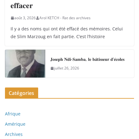
𝐞𝐟𝐟𝐚𝐜𝐞𝐫
août 3, 2026
Arol KETCH - Rat des archives
Il y a des noms qui ont été effacé des mémoires. Celui
de Slim Marzoug en fait partie. C’est l’histoire
𝐉𝐨𝐬𝐞𝐩𝐡 𝐍𝐝𝐢-𝐒𝐚𝐦𝐛𝐚, 𝐥𝐞 𝐛𝐚̂𝐭𝐢𝐬𝐬𝐞𝐮𝐫 𝐝’𝐞́𝐜𝐨𝐥𝐞𝐬
juillet 26, 2026
Catégories
Afrique
Amérique
Archives