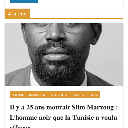
A la Une
AFRIQUE
BIOGRAPHIE
FAITS DIVERS
HISTOIRE
RÉCITS
𝐈𝐥 𝐲 𝐚 𝟐𝟓 𝐚𝐧𝐬 𝐦𝐨𝐮𝐫𝐚𝐢𝐭 𝐒𝐥𝐢𝐦 𝐌𝐚𝐫𝐳𝐨𝐮𝐠 :
𝐋’𝐡𝐨𝐦𝐦𝐞 𝐧𝐨𝐢𝐫 𝐪𝐮𝐞 𝐥𝐚 𝐓𝐮𝐧𝐢𝐬𝐢𝐞 𝐚 𝐯𝐨𝐮𝐥𝐮
𝐞𝐟𝐟𝐚𝐜𝐞𝐫