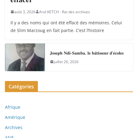
août 3, 2026
Arol KETCH - Rat des archives
Il y a des noms qui ont été effacé des mémoires. Celui
de Slim Marzoug en fait partie. C’est l’histoire
𝐉𝐨𝐬𝐞𝐩𝐡 𝐍𝐝𝐢-𝐒𝐚𝐦𝐛𝐚, 𝐥𝐞 𝐛𝐚̂𝐭𝐢𝐬𝐬𝐞𝐮𝐫 𝐝’𝐞́𝐜𝐨𝐥𝐞𝐬
juillet 26, 2026
Catégories
Afrique
Amérique
Archives
ASIE