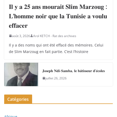
𝐈𝐥 𝐲 𝐚 𝟐𝟓 𝐚𝐧𝐬 𝐦𝐨𝐮𝐫𝐚𝐢𝐭 𝐒𝐥𝐢𝐦 𝐌𝐚𝐫𝐳𝐨𝐮𝐠 :
𝐋’𝐡𝐨𝐦𝐦𝐞 𝐧𝐨𝐢𝐫 𝐪𝐮𝐞 𝐥𝐚 𝐓𝐮𝐧𝐢𝐬𝐢𝐞 𝐚 𝐯𝐨𝐮𝐥𝐮
𝐞𝐟𝐟𝐚𝐜𝐞𝐫
août 3, 2026
Arol KETCH - Rat des archives
Il y a des noms qui ont été effacé des mémoires. Celui
de Slim Marzoug en fait partie. C’est l’histoire
𝐉𝐨𝐬𝐞𝐩𝐡 𝐍𝐝𝐢-𝐒𝐚𝐦𝐛𝐚, 𝐥𝐞 𝐛𝐚̂𝐭𝐢𝐬𝐬𝐞𝐮𝐫 𝐝’𝐞́𝐜𝐨𝐥𝐞𝐬
juillet 26, 2026
Catégories
Afrique