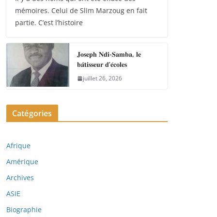
mémoires. Celui de Slim Marzoug en fait
partie. C’est l’histoire
𝐉𝐨𝐬𝐞𝐩𝐡 𝐍𝐝𝐢-𝐒𝐚𝐦𝐛𝐚, 𝐥𝐞
𝐛𝐚̂𝐭𝐢𝐬𝐬𝐞𝐮𝐫 𝐝’𝐞́𝐜𝐨𝐥𝐞𝐬
juillet 26, 2026
Catégories
Afrique
Amérique
Archives
ASIE
Biographie