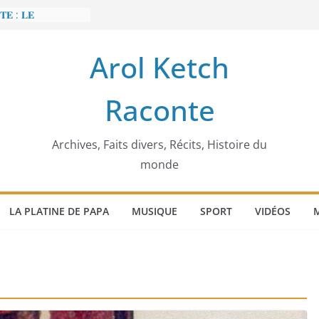
𝐄 : 𝐋𝐄
 𝐅𝐀𝐈𝐓 𝐓𝐑𝐄𝐌𝐁𝐋𝐄𝐑
Arol Ketch
𝐭 𝐒𝐥𝐢𝐦 𝐌𝐚𝐫𝐳𝐨𝐮𝐠 :
 𝐓𝐮𝐧𝐢𝐬𝐢𝐞 𝐚 𝐯𝐨𝐮𝐥𝐮
Raconte
𝐛𝐚̂𝐭𝐢𝐬𝐬𝐞𝐮𝐫 𝐝’𝐞́𝐜𝐨𝐥𝐞𝐬
𝐞𝐜𝐜𝐚 𝐄𝐧𝐨𝐧𝐜𝐡𝐨𝐧𝐠
́𝐠𝐢𝐦𝐞
𝐢𝐞𝐫 𝐨𝐫𝐝𝐢𝐧𝐚𝐭𝐞𝐮𝐫
Archives, Faits divers, Récits, Histoire du
monde
LA PLATINE DE PAPA
MUSIQUE
SPORT
VIDÉOS
M