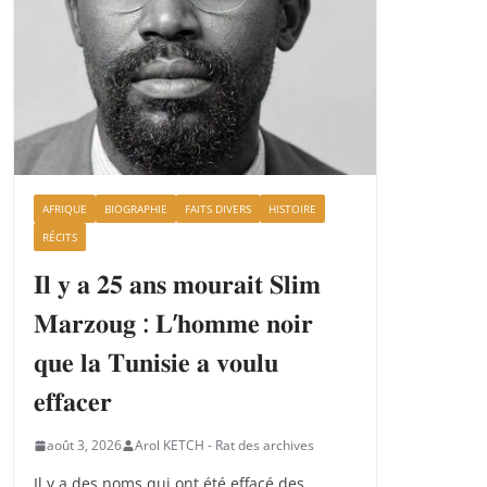
AFRIQUE
BIOGRAPHIE
FAITS DIVERS
HISTOIRE
RÉCITS
𝐈𝐥 𝐲 𝐚 𝟐𝟓 𝐚𝐧𝐬 𝐦𝐨𝐮𝐫𝐚𝐢𝐭 𝐒𝐥𝐢𝐦
𝐌𝐚𝐫𝐳𝐨𝐮𝐠 : 𝐋’𝐡𝐨𝐦𝐦𝐞 𝐧𝐨𝐢𝐫
𝐪𝐮𝐞 𝐥𝐚 𝐓𝐮𝐧𝐢𝐬𝐢𝐞 𝐚 𝐯𝐨𝐮𝐥𝐮
𝐞𝐟𝐟𝐚𝐜𝐞𝐫
août 3, 2026
Arol KETCH - Rat des archives
Il y a des noms qui ont été effacé des