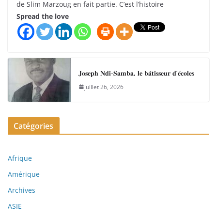
de Slim Marzoug en fait partie. C’est l’histoire
Spread the love
𝐉𝐨𝐬𝐞𝐩𝐡 𝐍𝐝𝐢-𝐒𝐚𝐦𝐛𝐚, 𝐥𝐞 𝐛𝐚̂𝐭𝐢𝐬𝐬𝐞𝐮𝐫 𝐝’𝐞́𝐜𝐨𝐥𝐞𝐬
juillet 26, 2026
Catégories
Afrique
Amérique
Archives
ASIE