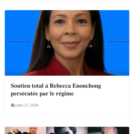
𝐒𝐨𝐮𝐭𝐢𝐞𝐧 𝐭𝐨𝐭𝐚𝐥 𝐚̀ 𝐑𝐞𝐛𝐞𝐜𝐜𝐚 𝐄𝐧𝐨𝐧𝐜𝐡𝐨𝐧𝐠
𝐩𝐞𝐫𝐬𝐞́𝐜𝐮𝐭𝐞́𝐞 𝐩𝐚𝐫 𝐥𝐞 𝐫𝐞́𝐠𝐢𝐦𝐞
juillet 21, 2026