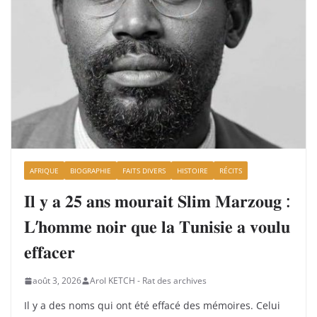
AFRIQUE
BIOGRAPHIE
FAITS DIVERS
HISTOIRE
RÉCITS
𝐈𝐥 𝐲 𝐚 𝟐𝟓 𝐚𝐧𝐬 𝐦𝐨𝐮𝐫𝐚𝐢𝐭 𝐒𝐥𝐢𝐦 𝐌𝐚𝐫𝐳𝐨𝐮𝐠 :
𝐋’𝐡𝐨𝐦𝐦𝐞 𝐧𝐨𝐢𝐫 𝐪𝐮𝐞 𝐥𝐚 𝐓𝐮𝐧𝐢𝐬𝐢𝐞 𝐚 𝐯𝐨𝐮𝐥𝐮
𝐞𝐟𝐟𝐚𝐜𝐞𝐫
août 3, 2026
Arol KETCH - Rat des archives
Il y a des noms qui ont été effacé des mémoires. Celui