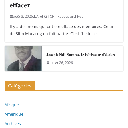
𝐞𝐟𝐟𝐚𝐜𝐞𝐫
août 3, 2026
Arol KETCH - Rat des archives
Il y a des noms qui ont été effacé des mémoires. Celui
de Slim Marzoug en fait partie. C’est l’histoire
𝐉𝐨𝐬𝐞𝐩𝐡 𝐍𝐝𝐢-𝐒𝐚𝐦𝐛𝐚, 𝐥𝐞 𝐛𝐚̂𝐭𝐢𝐬𝐬𝐞𝐮𝐫 𝐝’𝐞́𝐜𝐨𝐥𝐞𝐬
juillet 26, 2026
Catégories
Afrique
Amérique
Archives