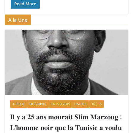
Read More
A la Une
AFRIQUE
BIOGRAPHIE
FAITS DIVERS
HISTOIRE
RÉCITS
𝐈𝐥 𝐲 𝐚 𝟐𝟓 𝐚𝐧𝐬 𝐦𝐨𝐮𝐫𝐚𝐢𝐭 𝐒𝐥𝐢𝐦 𝐌𝐚𝐫𝐳𝐨𝐮𝐠 :
𝐋’𝐡𝐨𝐦𝐦𝐞 𝐧𝐨𝐢𝐫 𝐪𝐮𝐞 𝐥𝐚 𝐓𝐮𝐧𝐢𝐬𝐢𝐞 𝐚 𝐯𝐨𝐮𝐥𝐮