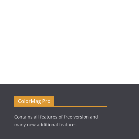
ColorMag Pro
Contains all features of free version and
many new additional features.