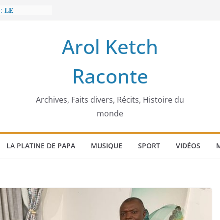
: 𝐋𝐄
𝐈𝐓 𝐓𝐑𝐄𝐌𝐁𝐋𝐄𝐑
Arol Ketch
𝐥𝐢𝐦 𝐌𝐚𝐫𝐳𝐨𝐮𝐠 :
𝐢𝐬𝐢𝐞 𝐚 𝐯𝐨𝐮𝐥𝐮
Raconte
𝐢𝐬𝐬𝐞𝐮𝐫 𝐝’𝐞́𝐜𝐨𝐥𝐞𝐬
𝐚 𝐄𝐧𝐨𝐧𝐜𝐡𝐨𝐧𝐠
𝐞
 𝐨𝐫𝐝𝐢𝐧𝐚𝐭𝐞𝐮𝐫
Archives, Faits divers, Récits, Histoire du
monde
LA PLATINE DE PAPA
MUSIQUE
SPORT
VIDÉOS
M