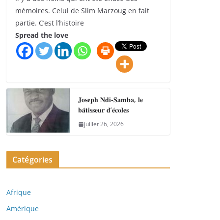
mémoires. Celui de Slim Marzoug en fait
partie. C’est l’histoire
Spread the love
𝐉𝐨𝐬𝐞𝐩𝐡 𝐍𝐝𝐢-𝐒𝐚𝐦𝐛𝐚, 𝐥𝐞
𝐛𝐚̂𝐭𝐢𝐬𝐬𝐞𝐮𝐫 𝐝’𝐞́𝐜𝐨𝐥𝐞𝐬
juillet 26, 2026
Catégories
Afrique
Amérique