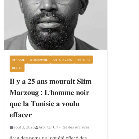
AFRIQUE
BIOGRAPHIE
FAITS DIVERS
HISTOIRE
RÉCITS
𝐈𝐥 𝐲 𝐚 𝟐𝟓 𝐚𝐧𝐬 𝐦𝐨𝐮𝐫𝐚𝐢𝐭 𝐒𝐥𝐢𝐦
𝐌𝐚𝐫𝐳𝐨𝐮𝐠 : 𝐋’𝐡𝐨𝐦𝐦𝐞 𝐧𝐨𝐢𝐫
𝐪𝐮𝐞 𝐥𝐚 𝐓𝐮𝐧𝐢𝐬𝐢𝐞 𝐚 𝐯𝐨𝐮𝐥𝐮
𝐞𝐟𝐟𝐚𝐜𝐞𝐫
août 3, 2026
Arol KETCH - Rat des archives
Il y a des noms qui ont été effacé des