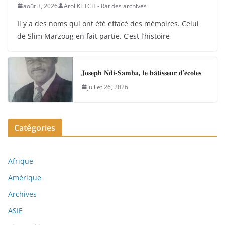
août 3, 2026
Arol KETCH - Rat des archives
Il y a des noms qui ont été effacé des mémoires. Celui
de Slim Marzoug en fait partie. C’est l’histoire
𝐉𝐨𝐬𝐞𝐩𝐡 𝐍𝐝𝐢-𝐒𝐚𝐦𝐛𝐚, 𝐥𝐞 𝐛𝐚̂𝐭𝐢𝐬𝐬𝐞𝐮𝐫 𝐝’𝐞́𝐜𝐨𝐥𝐞𝐬
juillet 26, 2026
Catégories
Afrique
Amérique
Archives
ASIE