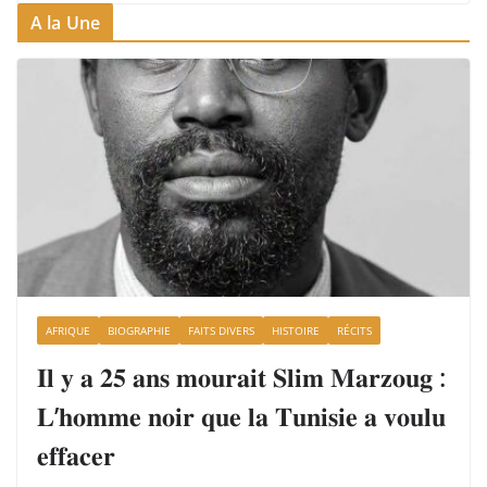
A la Une
AFRIQUE
BIOGRAPHIE
FAITS DIVERS
HISTOIRE
RÉCITS
𝐈𝐥 𝐲 𝐚 𝟐𝟓 𝐚𝐧𝐬 𝐦𝐨𝐮𝐫𝐚𝐢𝐭 𝐒𝐥𝐢𝐦 𝐌𝐚𝐫𝐳𝐨𝐮𝐠 :
𝐋’𝐡𝐨𝐦𝐦𝐞 𝐧𝐨𝐢𝐫 𝐪𝐮𝐞 𝐥𝐚 𝐓𝐮𝐧𝐢𝐬𝐢𝐞 𝐚 𝐯𝐨𝐮𝐥𝐮
𝐞𝐟𝐟𝐚𝐜𝐞𝐫