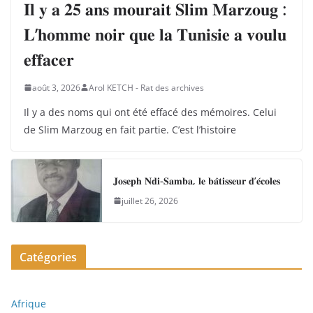
𝐈𝐥 𝐲 𝐚 𝟐𝟓 𝐚𝐧𝐬 𝐦𝐨𝐮𝐫𝐚𝐢𝐭 𝐒𝐥𝐢𝐦 𝐌𝐚𝐫𝐳𝐨𝐮𝐠 :
𝐋’𝐡𝐨𝐦𝐦𝐞 𝐧𝐨𝐢𝐫 𝐪𝐮𝐞 𝐥𝐚 𝐓𝐮𝐧𝐢𝐬𝐢𝐞 𝐚 𝐯𝐨𝐮𝐥𝐮
𝐞𝐟𝐟𝐚𝐜𝐞𝐫
août 3, 2026
Arol KETCH - Rat des archives
Il y a des noms qui ont été effacé des mémoires. Celui
de Slim Marzoug en fait partie. C’est l’histoire
𝐉𝐨𝐬𝐞𝐩𝐡 𝐍𝐝𝐢-𝐒𝐚𝐦𝐛𝐚, 𝐥𝐞 𝐛𝐚̂𝐭𝐢𝐬𝐬𝐞𝐮𝐫 𝐝’𝐞́𝐜𝐨𝐥𝐞𝐬
juillet 26, 2026
Catégories
Afrique