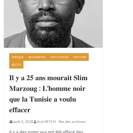
AFRIQUE
BIOGRAPHIE
FAITS DIVERS
HISTOIRE
RÉCITS
𝐈𝐥 𝐲 𝐚 𝟐𝟓 𝐚𝐧𝐬 𝐦𝐨𝐮𝐫𝐚𝐢𝐭 𝐒𝐥𝐢𝐦
𝐌𝐚𝐫𝐳𝐨𝐮𝐠 : 𝐋’𝐡𝐨𝐦𝐦𝐞 𝐧𝐨𝐢𝐫
𝐪𝐮𝐞 𝐥𝐚 𝐓𝐮𝐧𝐢𝐬𝐢𝐞 𝐚 𝐯𝐨𝐮𝐥𝐮
𝐞𝐟𝐟𝐚𝐜𝐞𝐫
août 3, 2026
Arol KETCH - Rat des archives
Il y a des noms qui ont été effacé des