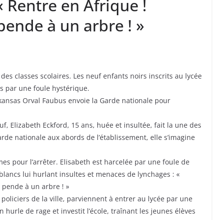
« Rentre en Afrique !
pende à un arbre ! »
des classes scolaires. Les neuf enfants noirs inscrits au lycée
s par une foule hystérique.
Arkansas Orval Faubus envoie la Garde nationale pour
, Elizabeth Eckford, 15 ans, huée et insultée, fait la une des
rde nationale aux abords de l’établissement, elle s’imagine
rmes pour l’arrêter. Elisabeth est harcelée par une foule de
ancs lui hurlant insultes et menaces de lynchages : «
la pende à un arbre ! »
oliciers de la ville, parviennent à entrer au lycée par une
 hurle de rage et investit l’école, traînant les jeunes élèves