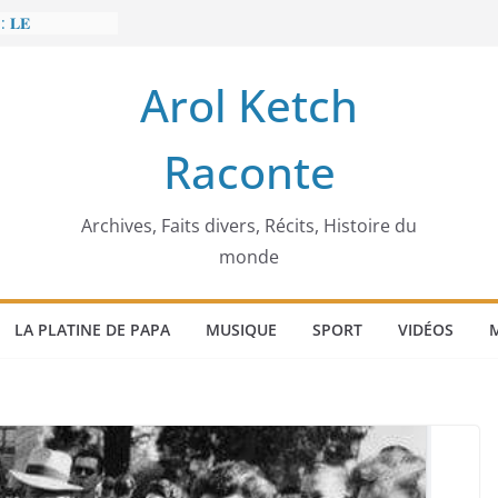
: 𝐋𝐄
𝐈𝐓 𝐓𝐑𝐄𝐌𝐁𝐋𝐄𝐑
Arol Ketch
𝐥𝐢𝐦 𝐌𝐚𝐫𝐳𝐨𝐮𝐠 :
𝐢𝐬𝐢𝐞 𝐚 𝐯𝐨𝐮𝐥𝐮
Raconte
𝐢𝐬𝐬𝐞𝐮𝐫 𝐝’𝐞́𝐜𝐨𝐥𝐞𝐬
𝐚 𝐄𝐧𝐨𝐧𝐜𝐡𝐨𝐧𝐠
𝐞
 𝐨𝐫𝐝𝐢𝐧𝐚𝐭𝐞𝐮𝐫
Archives, Faits divers, Récits, Histoire du
monde
LA PLATINE DE PAPA
MUSIQUE
SPORT
VIDÉOS
M