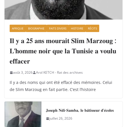
AFRIQUE
BIOGRAPHIE
FAITS DIVERS
HISTOIRE
RÉCITS
𝐈𝐥 𝐲 𝐚 𝟐𝟓 𝐚𝐧𝐬 𝐦𝐨𝐮𝐫𝐚𝐢𝐭 𝐒𝐥𝐢𝐦 𝐌𝐚𝐫𝐳𝐨𝐮𝐠 :
𝐋’𝐡𝐨𝐦𝐦𝐞 𝐧𝐨𝐢𝐫 𝐪𝐮𝐞 𝐥𝐚 𝐓𝐮𝐧𝐢𝐬𝐢𝐞 𝐚 𝐯𝐨𝐮𝐥𝐮
𝐞𝐟𝐟𝐚𝐜𝐞𝐫
août 3, 2026
Arol KETCH - Rat des archives
Il y a des noms qui ont été effacé des mémoires. Celui
de Slim Marzoug en fait partie. C’est l’histoire
𝐉𝐨𝐬𝐞𝐩𝐡 𝐍𝐝𝐢-𝐒𝐚𝐦𝐛𝐚, 𝐥𝐞 𝐛𝐚̂𝐭𝐢𝐬𝐬𝐞𝐮𝐫 𝐝’𝐞́𝐜𝐨𝐥𝐞𝐬
juillet 26, 2026