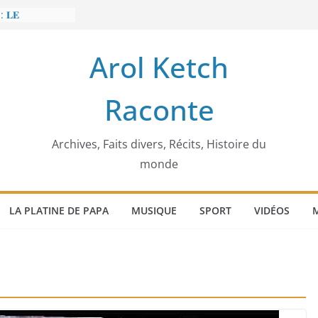
: 𝐋𝐄
𝐈𝐓 𝐓𝐑𝐄𝐌𝐁𝐋𝐄𝐑
Arol Ketch
𝐥𝐢𝐦 𝐌𝐚𝐫𝐳𝐨𝐮𝐠 :
𝐢𝐬𝐢𝐞 𝐚 𝐯𝐨𝐮𝐥𝐮
Raconte
𝐢𝐬𝐬𝐞𝐮𝐫 𝐝’𝐞́𝐜𝐨𝐥𝐞𝐬
𝐚 𝐄𝐧𝐨𝐧𝐜𝐡𝐨𝐧𝐠
𝐞
 𝐨𝐫𝐝𝐢𝐧𝐚𝐭𝐞𝐮𝐫
Archives, Faits divers, Récits, Histoire du
monde
LA PLATINE DE PAPA
MUSIQUE
SPORT
VIDÉOS
M