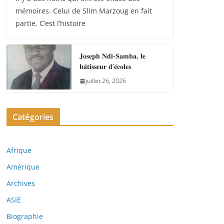
mémoires. Celui de Slim Marzoug en fait
partie. C’est l’histoire
𝐉𝐨𝐬𝐞𝐩𝐡 𝐍𝐝𝐢-𝐒𝐚𝐦𝐛𝐚, 𝐥𝐞
𝐛𝐚̂𝐭𝐢𝐬𝐬𝐞𝐮𝐫 𝐝’𝐞́𝐜𝐨𝐥𝐞𝐬
juillet 26, 2026
Catégories
Afrique
Amérique
Archives
ASIE
Biographie