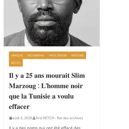
AFRIQUE
BIOGRAPHIE
FAITS DIVERS
HISTOIRE
RÉCITS
𝐈𝐥 𝐲 𝐚 𝟐𝟓 𝐚𝐧𝐬 𝐦𝐨𝐮𝐫𝐚𝐢𝐭 𝐒𝐥𝐢𝐦
𝐌𝐚𝐫𝐳𝐨𝐮𝐠 : 𝐋’𝐡𝐨𝐦𝐦𝐞 𝐧𝐨𝐢𝐫
𝐪𝐮𝐞 𝐥𝐚 𝐓𝐮𝐧𝐢𝐬𝐢𝐞 𝐚 𝐯𝐨𝐮𝐥𝐮
𝐞𝐟𝐟𝐚𝐜𝐞𝐫
août 3, 2026
Arol KETCH - Rat des archives
Il y a des noms qui ont été effacé des