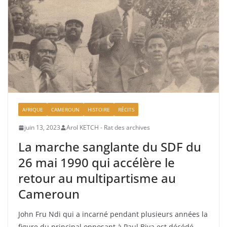
AFRIQUE
CAMEROUN
HISTOIRE
RÉCITS
juin 13, 2023
Arol KETCH - Rat des archives
La marche sanglante du SDF du
26 mai 1990 qui accélère le
retour au multipartisme au
Cameroun
John Fru Ndi qui a incarné pendant plusieurs années la
figure du principal opposant à Paul Biya est décédé.