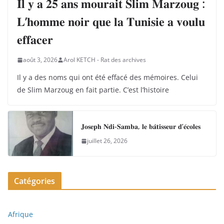
𝐈𝐥 𝐲 𝐚 𝟐𝟓 𝐚𝐧𝐬 𝐦𝐨𝐮𝐫𝐚𝐢𝐭 𝐒𝐥𝐢𝐦 𝐌𝐚𝐫𝐳𝐨𝐮𝐠 :
𝐋’𝐡𝐨𝐦𝐦𝐞 𝐧𝐨𝐢𝐫 𝐪𝐮𝐞 𝐥𝐚 𝐓𝐮𝐧𝐢𝐬𝐢𝐞 𝐚 𝐯𝐨𝐮𝐥𝐮
𝐞𝐟𝐟𝐚𝐜𝐞𝐫
août 3, 2026
Arol KETCH - Rat des archives
Il y a des noms qui ont été effacé des mémoires. Celui
de Slim Marzoug en fait partie. C’est l’histoire
𝐉𝐨𝐬𝐞𝐩𝐡 𝐍𝐝𝐢-𝐒𝐚𝐦𝐛𝐚, 𝐥𝐞 𝐛𝐚̂𝐭𝐢𝐬𝐬𝐞𝐮𝐫 𝐝’𝐞́𝐜𝐨𝐥𝐞𝐬
juillet 26, 2026
Catégories
Afrique