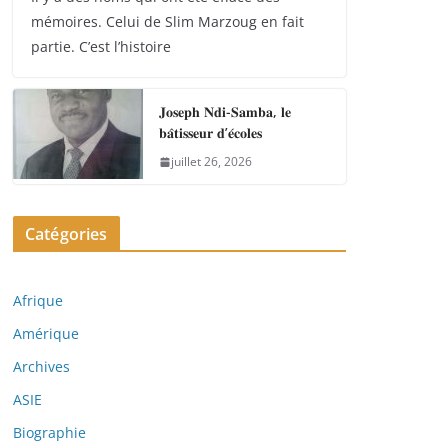
mémoires. Celui de Slim Marzoug en fait
partie. C’est l’histoire
𝐉𝐨𝐬𝐞𝐩𝐡 𝐍𝐝𝐢-𝐒𝐚𝐦𝐛𝐚, 𝐥𝐞
𝐛𝐚̂𝐭𝐢𝐬𝐬𝐞𝐮𝐫 𝐝’𝐞́𝐜𝐨𝐥𝐞𝐬
juillet 26, 2026
Catégories
Afrique
Amérique
Archives
ASIE
Biographie