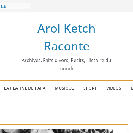
 𝐋𝐄
𝐓 𝐓𝐑𝐄𝐌𝐁𝐋𝐄𝐑
Arol Ketch
𝐢𝐦 𝐌𝐚𝐫𝐳𝐨𝐮𝐠 :
𝐢𝐬𝐢𝐞 𝐚 𝐯𝐨𝐮𝐥𝐮
Raconte
𝐬𝐬𝐞𝐮𝐫 𝐝’𝐞́𝐜𝐨𝐥𝐞𝐬
 𝐄𝐧𝐨𝐧𝐜𝐡𝐨𝐧𝐠
 𝐨𝐫𝐝𝐢𝐧𝐚𝐭𝐞𝐮𝐫
Archives, Faits divers, Récits, Histoire du
monde
LA PLATINE DE PAPA
MUSIQUE
SPORT
VIDÉOS
M