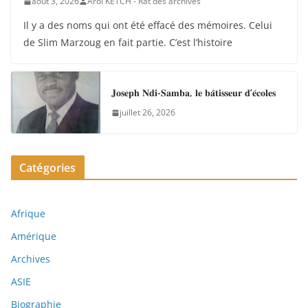
août 3, 2026
Arol KETCH - Rat des archives
Il y a des noms qui ont été effacé des mémoires. Celui
de Slim Marzoug en fait partie. C’est l’histoire
𝐉𝐨𝐬𝐞𝐩𝐡 𝐍𝐝𝐢-𝐒𝐚𝐦𝐛𝐚, 𝐥𝐞 𝐛𝐚̂𝐭𝐢𝐬𝐬𝐞𝐮𝐫 𝐝’𝐞́𝐜𝐨𝐥𝐞𝐬
juillet 26, 2026
Catégories
Afrique
Amérique
Archives
ASIE
Biographie