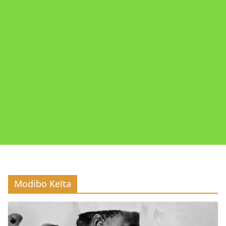
Modibo Keïta