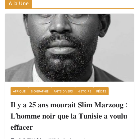
A la Une
AFRIQUE
BIOGRAPHIE
FAITS DIVERS
HISTOIRE
RÉCITS
𝐈𝐥 𝐲 𝐚 𝟐𝟓 𝐚𝐧𝐬 𝐦𝐨𝐮𝐫𝐚𝐢𝐭 𝐒𝐥𝐢𝐦 𝐌𝐚𝐫𝐳𝐨𝐮𝐠 :
𝐋’𝐡𝐨𝐦𝐦𝐞 𝐧𝐨𝐢𝐫 𝐪𝐮𝐞 𝐥𝐚 𝐓𝐮𝐧𝐢𝐬𝐢𝐞 𝐚 𝐯𝐨𝐮𝐥𝐮
𝐞𝐟𝐟𝐚𝐜𝐞𝐫