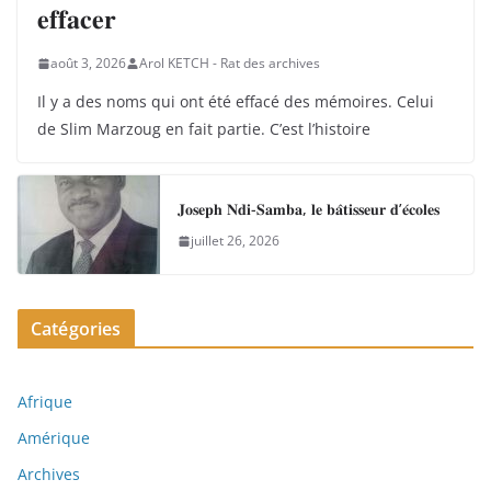
𝐞𝐟𝐟𝐚𝐜𝐞𝐫
août 3, 2026
Arol KETCH - Rat des archives
Il y a des noms qui ont été effacé des mémoires. Celui
de Slim Marzoug en fait partie. C’est l’histoire
𝐉𝐨𝐬𝐞𝐩𝐡 𝐍𝐝𝐢-𝐒𝐚𝐦𝐛𝐚, 𝐥𝐞 𝐛𝐚̂𝐭𝐢𝐬𝐬𝐞𝐮𝐫 𝐝’𝐞́𝐜𝐨𝐥𝐞𝐬
juillet 26, 2026
Catégories
Afrique
Amérique
Archives