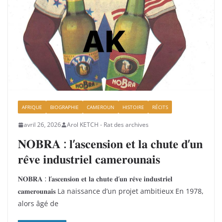
AFRIQUE
BIOGRAPHIE
CAMEROUN
HISTOIRE
RÉCITS
avril 26, 2026
Arol KETCH - Rat des archives
𝐍𝐎𝐁𝐑𝐀 : 𝐥’𝐚𝐬𝐜𝐞𝐧𝐬𝐢𝐨𝐧 𝐞𝐭 𝐥𝐚 𝐜𝐡𝐮𝐭𝐞 𝐝’𝐮𝐧
𝐫𝐞̂𝐯𝐞 𝐢𝐧𝐝𝐮𝐬𝐭𝐫𝐢𝐞𝐥 𝐜𝐚𝐦𝐞𝐫𝐨𝐮𝐧𝐚𝐢𝐬
𝐍𝐎𝐁𝐑𝐀 : 𝐥’𝐚𝐬𝐜𝐞𝐧𝐬𝐢𝐨𝐧 𝐞𝐭 𝐥𝐚 𝐜𝐡𝐮𝐭𝐞 𝐝’𝐮𝐧 𝐫𝐞̂𝐯𝐞 𝐢𝐧𝐝𝐮𝐬𝐭𝐫𝐢𝐞𝐥
𝐜𝐚𝐦𝐞𝐫𝐨𝐮𝐧𝐚𝐢𝐬 La naissance d’un projet ambitieux En 1978,
alors âgé de