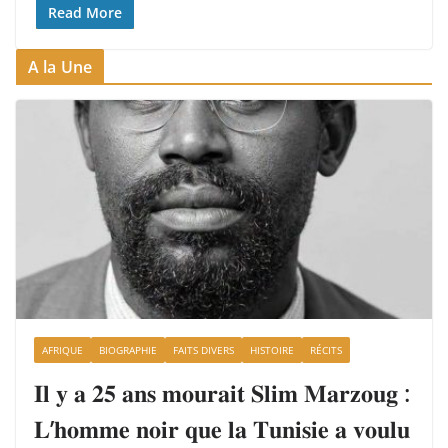
Read More
A la Une
AFRIQUE
BIOGRAPHIE
FAITS DIVERS
HISTOIRE
RÉCITS
𝐈𝐥 𝐲 𝐚 𝟐𝟓 𝐚𝐧𝐬 𝐦𝐨𝐮𝐫𝐚𝐢𝐭 𝐒𝐥𝐢𝐦 𝐌𝐚𝐫𝐳𝐨𝐮𝐠 :
𝐋’𝐡𝐨𝐦𝐦𝐞 𝐧𝐨𝐢𝐫 𝐪𝐮𝐞 𝐥𝐚 𝐓𝐮𝐧𝐢𝐬𝐢𝐞 𝐚 𝐯𝐨𝐮𝐥𝐮