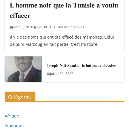
𝐋’𝐡𝐨𝐦𝐦𝐞 𝐧𝐨𝐢𝐫 𝐪𝐮𝐞 𝐥𝐚 𝐓𝐮𝐧𝐢𝐬𝐢𝐞 𝐚 𝐯𝐨𝐮𝐥𝐮
𝐞𝐟𝐟𝐚𝐜𝐞𝐫
août 3, 2026
Arol KETCH - Rat des archives
Il y a des noms qui ont été effacé des mémoires. Celui
de Slim Marzoug en fait partie. C’est l’histoire
𝐉𝐨𝐬𝐞𝐩𝐡 𝐍𝐝𝐢-𝐒𝐚𝐦𝐛𝐚, 𝐥𝐞 𝐛𝐚̂𝐭𝐢𝐬𝐬𝐞𝐮𝐫 𝐝’𝐞́𝐜𝐨𝐥𝐞𝐬
juillet 26, 2026
Catégories
Afrique
Amérique