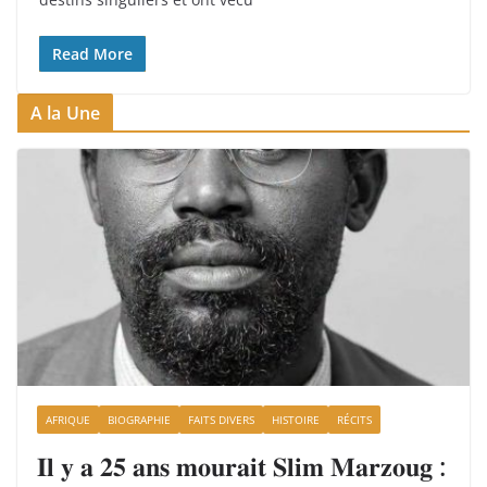
Read More
A la Une
AFRIQUE
BIOGRAPHIE
FAITS DIVERS
HISTOIRE
RÉCITS
𝐈𝐥 𝐲 𝐚 𝟐𝟓 𝐚𝐧𝐬 𝐦𝐨𝐮𝐫𝐚𝐢𝐭 𝐒𝐥𝐢𝐦 𝐌𝐚𝐫𝐳𝐨𝐮𝐠 :