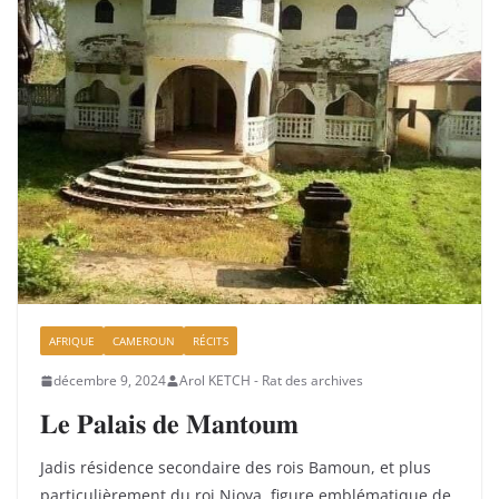
AFRIQUE
CAMEROUN
RÉCITS
décembre 9, 2024
Arol KETCH - Rat des archives
𝐋𝐞 𝐏𝐚𝐥𝐚𝐢𝐬 𝐝𝐞 𝐌𝐚𝐧𝐭𝐨𝐮𝐦
Jadis résidence secondaire des rois Bamoun, et plus
particulièrement du roi Njoya, figure emblématique de