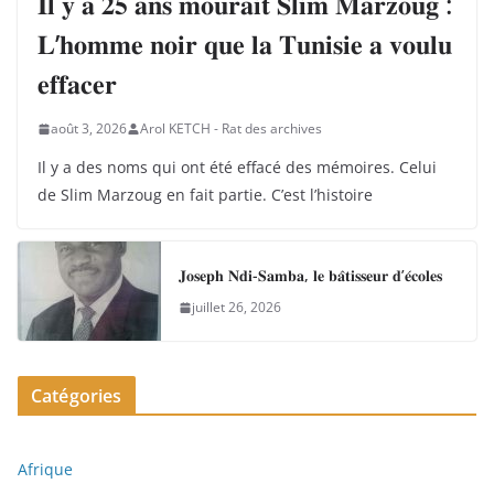
𝐈𝐥 𝐲 𝐚 𝟐𝟓 𝐚𝐧𝐬 𝐦𝐨𝐮𝐫𝐚𝐢𝐭 𝐒𝐥𝐢𝐦 𝐌𝐚𝐫𝐳𝐨𝐮𝐠 :
𝐋’𝐡𝐨𝐦𝐦𝐞 𝐧𝐨𝐢𝐫 𝐪𝐮𝐞 𝐥𝐚 𝐓𝐮𝐧𝐢𝐬𝐢𝐞 𝐚 𝐯𝐨𝐮𝐥𝐮
𝐞𝐟𝐟𝐚𝐜𝐞𝐫
août 3, 2026
Arol KETCH - Rat des archives
Il y a des noms qui ont été effacé des mémoires. Celui
de Slim Marzoug en fait partie. C’est l’histoire
𝐉𝐨𝐬𝐞𝐩𝐡 𝐍𝐝𝐢-𝐒𝐚𝐦𝐛𝐚, 𝐥𝐞 𝐛𝐚̂𝐭𝐢𝐬𝐬𝐞𝐮𝐫 𝐝’𝐞́𝐜𝐨𝐥𝐞𝐬
juillet 26, 2026
Catégories
Afrique