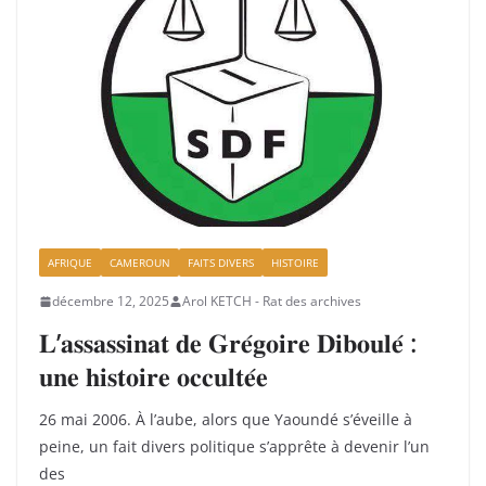
AFRIQUE
CAMEROUN
FAITS DIVERS
HISTOIRE
décembre 12, 2025
Arol KETCH - Rat des archives
𝐋’𝐚𝐬𝐬𝐚𝐬𝐬𝐢𝐧𝐚𝐭 𝐝𝐞 𝐆𝐫𝐞́𝐠𝐨𝐢𝐫𝐞 𝐃𝐢𝐛𝐨𝐮𝐥𝐞́ :
𝐮𝐧𝐞 𝐡𝐢𝐬𝐭𝐨𝐢𝐫𝐞 𝐨𝐜𝐜𝐮𝐥𝐭𝐞́𝐞
26 mai 2006. À l’aube, alors que Yaoundé s’éveille à
peine, un fait divers politique s’apprête à devenir l’un
des