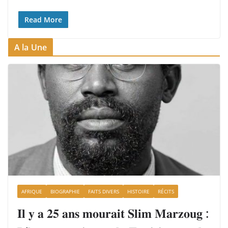
Read More
A la Une
AFRIQUE
BIOGRAPHIE
FAITS DIVERS
HISTOIRE
RÉCITS
𝐈𝐥 𝐲 𝐚 𝟐𝟓 𝐚𝐧𝐬 𝐦𝐨𝐮𝐫𝐚𝐢𝐭 𝐒𝐥𝐢𝐦 𝐌𝐚𝐫𝐳𝐨𝐮𝐠 :