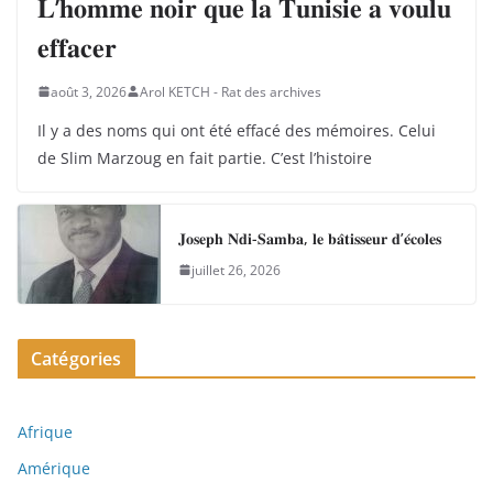
𝐋’𝐡𝐨𝐦𝐦𝐞 𝐧𝐨𝐢𝐫 𝐪𝐮𝐞 𝐥𝐚 𝐓𝐮𝐧𝐢𝐬𝐢𝐞 𝐚 𝐯𝐨𝐮𝐥𝐮
𝐞𝐟𝐟𝐚𝐜𝐞𝐫
août 3, 2026
Arol KETCH - Rat des archives
Il y a des noms qui ont été effacé des mémoires. Celui
de Slim Marzoug en fait partie. C’est l’histoire
𝐉𝐨𝐬𝐞𝐩𝐡 𝐍𝐝𝐢-𝐒𝐚𝐦𝐛𝐚, 𝐥𝐞 𝐛𝐚̂𝐭𝐢𝐬𝐬𝐞𝐮𝐫 𝐝’𝐞́𝐜𝐨𝐥𝐞𝐬
juillet 26, 2026
Catégories
Afrique
Amérique