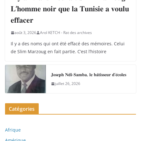
𝐋’𝐡𝐨𝐦𝐦𝐞 𝐧𝐨𝐢𝐫 𝐪𝐮𝐞 𝐥𝐚 𝐓𝐮𝐧𝐢𝐬𝐢𝐞 𝐚 𝐯𝐨𝐮𝐥𝐮
𝐞𝐟𝐟𝐚𝐜𝐞𝐫
août 3, 2026
Arol KETCH - Rat des archives
Il y a des noms qui ont été effacé des mémoires. Celui
de Slim Marzoug en fait partie. C’est l’histoire
𝐉𝐨𝐬𝐞𝐩𝐡 𝐍𝐝𝐢-𝐒𝐚𝐦𝐛𝐚, 𝐥𝐞 𝐛𝐚̂𝐭𝐢𝐬𝐬𝐞𝐮𝐫 𝐝’𝐞́𝐜𝐨𝐥𝐞𝐬
juillet 26, 2026
Catégories
Afrique
Amérique