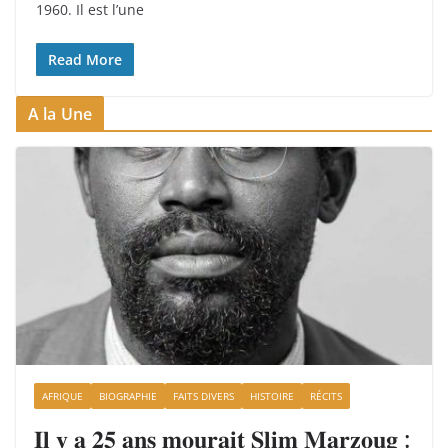
1960. Il est l’une
Read More
A la Une
AFRIQUE
BIOGRAPHIE
FAITS DIVERS
HISTOIRE
RÉCITS
𝐈𝐥 𝐲 𝐚 𝟐𝟓 𝐚𝐧𝐬 𝐦𝐨𝐮𝐫𝐚𝐢𝐭 𝐒𝐥𝐢𝐦 𝐌𝐚𝐫𝐳𝐨𝐮𝐠 :