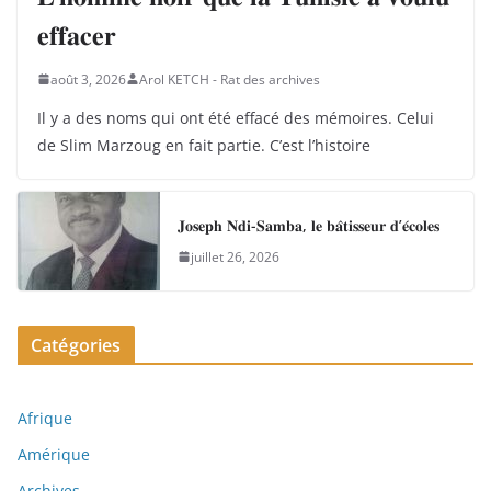
𝐞𝐟𝐟𝐚𝐜𝐞𝐫
août 3, 2026
Arol KETCH - Rat des archives
Il y a des noms qui ont été effacé des mémoires. Celui
de Slim Marzoug en fait partie. C’est l’histoire
𝐉𝐨𝐬𝐞𝐩𝐡 𝐍𝐝𝐢-𝐒𝐚𝐦𝐛𝐚, 𝐥𝐞 𝐛𝐚̂𝐭𝐢𝐬𝐬𝐞𝐮𝐫 𝐝’𝐞́𝐜𝐨𝐥𝐞𝐬
juillet 26, 2026
Catégories
Afrique
Amérique
Archives