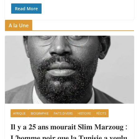
Read More
A la Une
AFRIQUE
BIOGRAPHIE
FAITS DIVERS
HISTOIRE
RÉCITS
𝐈𝐥 𝐲 𝐚 𝟐𝟓 𝐚𝐧𝐬 𝐦𝐨𝐮𝐫𝐚𝐢𝐭 𝐒𝐥𝐢𝐦 𝐌𝐚𝐫𝐳𝐨𝐮𝐠 :
𝐋’𝐡𝐨𝐦𝐦𝐞 𝐧𝐨𝐢𝐫 𝐪𝐮𝐞 𝐥𝐚 𝐓𝐮𝐧𝐢𝐬𝐢𝐞 𝐚 𝐯𝐨𝐮𝐥𝐮