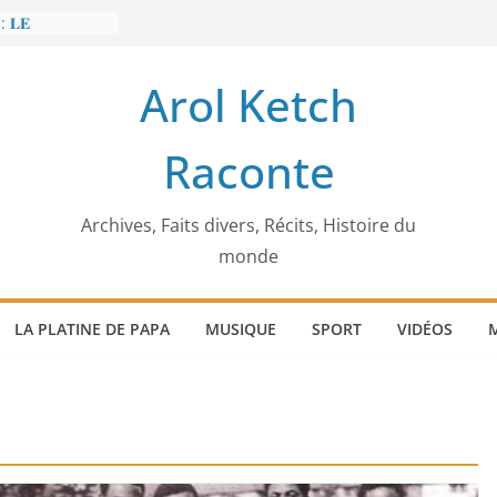
: 𝐋𝐄
𝐈𝐓 𝐓𝐑𝐄𝐌𝐁𝐋𝐄𝐑
Arol Ketch
𝐥𝐢𝐦 𝐌𝐚𝐫𝐳𝐨𝐮𝐠 :
𝐢𝐬𝐢𝐞 𝐚 𝐯𝐨𝐮𝐥𝐮
Raconte
𝐢𝐬𝐬𝐞𝐮𝐫 𝐝’𝐞́𝐜𝐨𝐥𝐞𝐬
𝐚 𝐄𝐧𝐨𝐧𝐜𝐡𝐨𝐧𝐠
𝐞
 𝐨𝐫𝐝𝐢𝐧𝐚𝐭𝐞𝐮𝐫
Archives, Faits divers, Récits, Histoire du
monde
LA PLATINE DE PAPA
MUSIQUE
SPORT
VIDÉOS
M