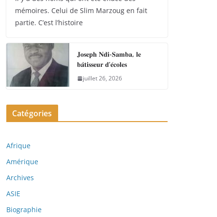
mémoires. Celui de Slim Marzoug en fait
partie. C’est l’histoire
𝐉𝐨𝐬𝐞𝐩𝐡 𝐍𝐝𝐢-𝐒𝐚𝐦𝐛𝐚, 𝐥𝐞
𝐛𝐚̂𝐭𝐢𝐬𝐬𝐞𝐮𝐫 𝐝’𝐞́𝐜𝐨𝐥𝐞𝐬
juillet 26, 2026
Catégories
Afrique
Amérique
Archives
ASIE
Biographie