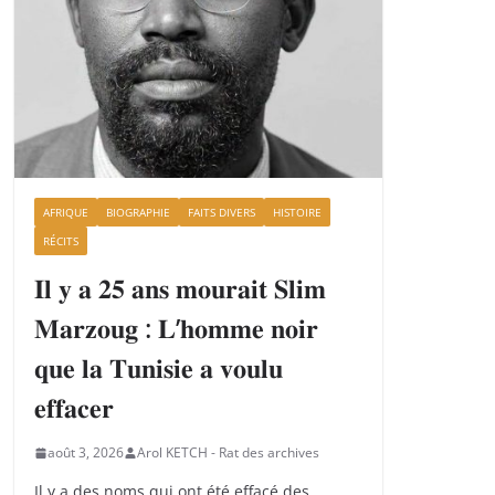
AFRIQUE
BIOGRAPHIE
FAITS DIVERS
HISTOIRE
RÉCITS
𝐈𝐥 𝐲 𝐚 𝟐𝟓 𝐚𝐧𝐬 𝐦𝐨𝐮𝐫𝐚𝐢𝐭 𝐒𝐥𝐢𝐦
𝐌𝐚𝐫𝐳𝐨𝐮𝐠 : 𝐋’𝐡𝐨𝐦𝐦𝐞 𝐧𝐨𝐢𝐫
𝐪𝐮𝐞 𝐥𝐚 𝐓𝐮𝐧𝐢𝐬𝐢𝐞 𝐚 𝐯𝐨𝐮𝐥𝐮
𝐞𝐟𝐟𝐚𝐜𝐞𝐫
août 3, 2026
Arol KETCH - Rat des archives
Il y a des noms qui ont été effacé des