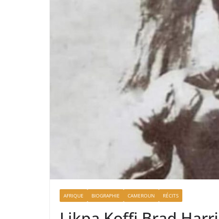
AFRIQUE
BIOGRAPHIE
CAMEROUN
RÉCITS
Likpa Koffi Brad Harr