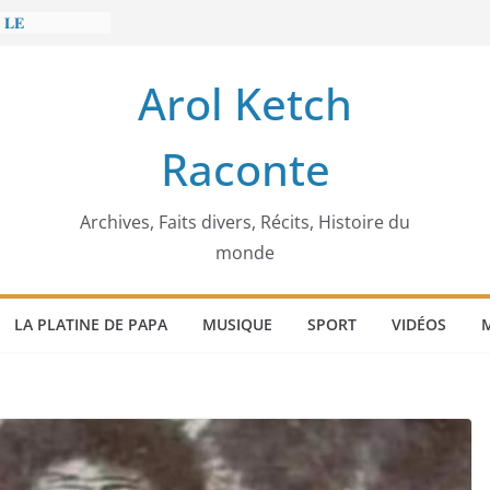
 𝐋𝐄
𝐈𝐓 𝐓𝐑𝐄𝐌𝐁𝐋𝐄𝐑
Arol Ketch
𝐢𝐦 𝐌𝐚𝐫𝐳𝐨𝐮𝐠 :
𝐢𝐬𝐢𝐞 𝐚 𝐯𝐨𝐮𝐥𝐮
Raconte
𝐬𝐬𝐞𝐮𝐫 𝐝’𝐞́𝐜𝐨𝐥𝐞𝐬
 𝐄𝐧𝐨𝐧𝐜𝐡𝐨𝐧𝐠
 𝐨𝐫𝐝𝐢𝐧𝐚𝐭𝐞𝐮𝐫
Archives, Faits divers, Récits, Histoire du
monde
LA PLATINE DE PAPA
MUSIQUE
SPORT
VIDÉOS
M