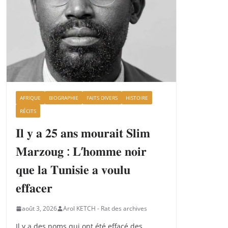
AFRIQUE
BIOGRAPHIE
FAITS DIVERS
HISTOIRE
RÉCITS
𝐈𝐥 𝐲 𝐚 𝟐𝟓 𝐚𝐧𝐬 𝐦𝐨𝐮𝐫𝐚𝐢𝐭 𝐒𝐥𝐢𝐦
𝐌𝐚𝐫𝐳𝐨𝐮𝐠 : 𝐋’𝐡𝐨𝐦𝐦𝐞 𝐧𝐨𝐢𝐫
𝐪𝐮𝐞 𝐥𝐚 𝐓𝐮𝐧𝐢𝐬𝐢𝐞 𝐚 𝐯𝐨𝐮𝐥𝐮
𝐞𝐟𝐟𝐚𝐜𝐞𝐫
août 3, 2026
Arol KETCH - Rat des archives
Il y a des noms qui ont été effacé des