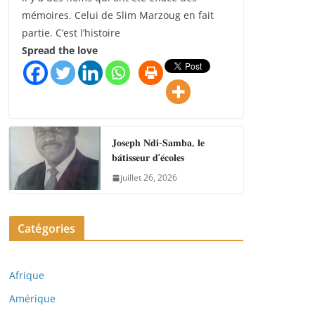
mémoires. Celui de Slim Marzoug en fait
partie. C’est l’histoire
Spread the love
𝐉𝐨𝐬𝐞𝐩𝐡 𝐍𝐝𝐢-𝐒𝐚𝐦𝐛𝐚, 𝐥𝐞
𝐛𝐚̂𝐭𝐢𝐬𝐬𝐞𝐮𝐫 𝐝’𝐞́𝐜𝐨𝐥𝐞𝐬
juillet 26, 2026
Catégories
Afrique
Amérique