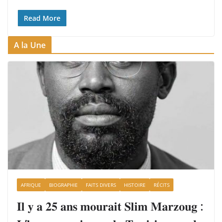
Read More
A la Une
AFRIQUE
BIOGRAPHIE
FAITS DIVERS
HISTOIRE
RÉCITS
𝐈𝐥 𝐲 𝐚 𝟐𝟓 𝐚𝐧𝐬 𝐦𝐨𝐮𝐫𝐚𝐢𝐭 𝐒𝐥𝐢𝐦 𝐌𝐚𝐫𝐳𝐨𝐮𝐠 :