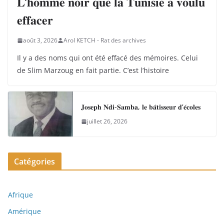
𝐋’𝐡𝐨𝐦𝐦𝐞 𝐧𝐨𝐢𝐫 𝐪𝐮𝐞 𝐥𝐚 𝐓𝐮𝐧𝐢𝐬𝐢𝐞 𝐚 𝐯𝐨𝐮𝐥𝐮
𝐞𝐟𝐟𝐚𝐜𝐞𝐫
août 3, 2026
Arol KETCH - Rat des archives
Il y a des noms qui ont été effacé des mémoires. Celui
de Slim Marzoug en fait partie. C’est l’histoire
𝐉𝐨𝐬𝐞𝐩𝐡 𝐍𝐝𝐢-𝐒𝐚𝐦𝐛𝐚, 𝐥𝐞 𝐛𝐚̂𝐭𝐢𝐬𝐬𝐞𝐮𝐫 𝐝’𝐞́𝐜𝐨𝐥𝐞𝐬
juillet 26, 2026
Catégories
Afrique
Amérique