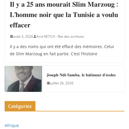
𝐈𝐥 𝐲 𝐚 𝟐𝟓 𝐚𝐧𝐬 𝐦𝐨𝐮𝐫𝐚𝐢𝐭 𝐒𝐥𝐢𝐦 𝐌𝐚𝐫𝐳𝐨𝐮𝐠 :
𝐋’𝐡𝐨𝐦𝐦𝐞 𝐧𝐨𝐢𝐫 𝐪𝐮𝐞 𝐥𝐚 𝐓𝐮𝐧𝐢𝐬𝐢𝐞 𝐚 𝐯𝐨𝐮𝐥𝐮
𝐞𝐟𝐟𝐚𝐜𝐞𝐫
août 3, 2026
Arol KETCH - Rat des archives
Il y a des noms qui ont été effacé des mémoires. Celui
de Slim Marzoug en fait partie. C’est l’histoire
𝐉𝐨𝐬𝐞𝐩𝐡 𝐍𝐝𝐢-𝐒𝐚𝐦𝐛𝐚, 𝐥𝐞 𝐛𝐚̂𝐭𝐢𝐬𝐬𝐞𝐮𝐫 𝐝’𝐞́𝐜𝐨𝐥𝐞𝐬
juillet 26, 2026
Catégories
Afrique