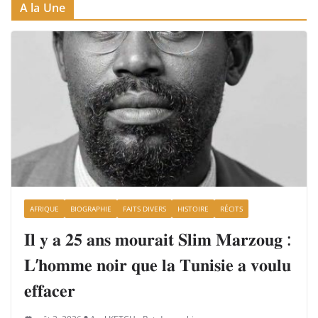
A la Une
AFRIQUE
BIOGRAPHIE
FAITS DIVERS
HISTOIRE
RÉCITS
𝐈𝐥 𝐲 𝐚 𝟐𝟓 𝐚𝐧𝐬 𝐦𝐨𝐮𝐫𝐚𝐢𝐭 𝐒𝐥𝐢𝐦 𝐌𝐚𝐫𝐳𝐨𝐮𝐠 :
𝐋’𝐡𝐨𝐦𝐦𝐞 𝐧𝐨𝐢𝐫 𝐪𝐮𝐞 𝐥𝐚 𝐓𝐮𝐧𝐢𝐬𝐢𝐞 𝐚 𝐯𝐨𝐮𝐥𝐮
𝐞𝐟𝐟𝐚𝐜𝐞𝐫