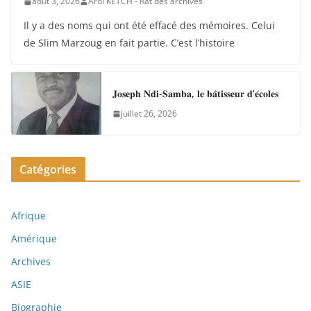
août 3, 2026
Arol KETCH - Rat des archives
Il y a des noms qui ont été effacé des mémoires. Celui
de Slim Marzoug en fait partie. C’est l’histoire
𝐉𝐨𝐬𝐞𝐩𝐡 𝐍𝐝𝐢-𝐒𝐚𝐦𝐛𝐚, 𝐥𝐞 𝐛𝐚̂𝐭𝐢𝐬𝐬𝐞𝐮𝐫 𝐝’𝐞́𝐜𝐨𝐥𝐞𝐬
juillet 26, 2026
Catégories
Afrique
Amérique
Archives
ASIE
Biographie