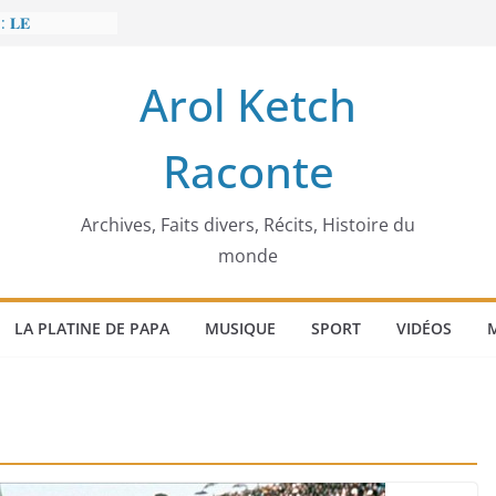
: 𝐋𝐄
𝐈𝐓 𝐓𝐑𝐄𝐌𝐁𝐋𝐄𝐑
Arol Ketch
𝐥𝐢𝐦 𝐌𝐚𝐫𝐳𝐨𝐮𝐠 :
𝐢𝐬𝐢𝐞 𝐚 𝐯𝐨𝐮𝐥𝐮
Raconte
𝐢𝐬𝐬𝐞𝐮𝐫 𝐝’𝐞́𝐜𝐨𝐥𝐞𝐬
𝐚 𝐄𝐧𝐨𝐧𝐜𝐡𝐨𝐧𝐠
𝐞
 𝐨𝐫𝐝𝐢𝐧𝐚𝐭𝐞𝐮𝐫
Archives, Faits divers, Récits, Histoire du
monde
LA PLATINE DE PAPA
MUSIQUE
SPORT
VIDÉOS
M