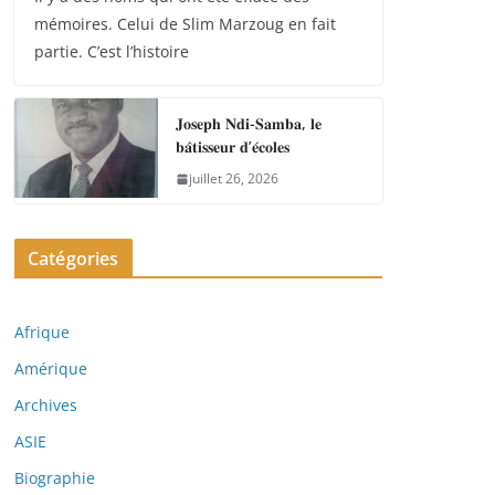
mémoires. Celui de Slim Marzoug en fait
partie. C’est l’histoire
𝐉𝐨𝐬𝐞𝐩𝐡 𝐍𝐝𝐢-𝐒𝐚𝐦𝐛𝐚, 𝐥𝐞
𝐛𝐚̂𝐭𝐢𝐬𝐬𝐞𝐮𝐫 𝐝’𝐞́𝐜𝐨𝐥𝐞𝐬
juillet 26, 2026
Catégories
Afrique
Amérique
Archives
ASIE
Biographie