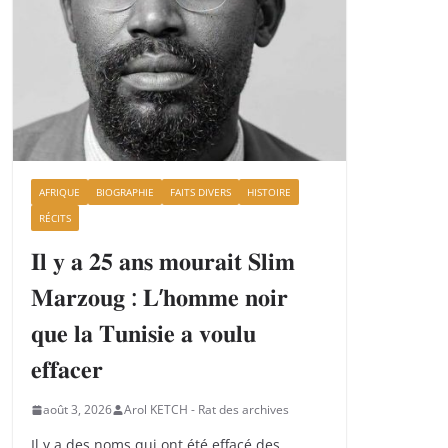
AFRIQUE
BIOGRAPHIE
FAITS DIVERS
HISTOIRE
RÉCITS
𝐈𝐥 𝐲 𝐚 𝟐𝟓 𝐚𝐧𝐬 𝐦𝐨𝐮𝐫𝐚𝐢𝐭 𝐒𝐥𝐢𝐦
𝐌𝐚𝐫𝐳𝐨𝐮𝐠 : 𝐋’𝐡𝐨𝐦𝐦𝐞 𝐧𝐨𝐢𝐫
𝐪𝐮𝐞 𝐥𝐚 𝐓𝐮𝐧𝐢𝐬𝐢𝐞 𝐚 𝐯𝐨𝐮𝐥𝐮
𝐞𝐟𝐟𝐚𝐜𝐞𝐫
août 3, 2026
Arol KETCH - Rat des archives
Il y a des noms qui ont été effacé des