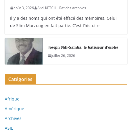
août 3, 2026
Arol KETCH - Rat des archives
Il y a des noms qui ont été effacé des mémoires. Celui
de Slim Marzoug en fait partie. C’est l’histoire
𝐉𝐨𝐬𝐞𝐩𝐡 𝐍𝐝𝐢-𝐒𝐚𝐦𝐛𝐚, 𝐥𝐞 𝐛𝐚̂𝐭𝐢𝐬𝐬𝐞𝐮𝐫 𝐝’𝐞́𝐜𝐨𝐥𝐞𝐬
juillet 26, 2026
Catégories
Afrique
Amérique
Archives
ASIE