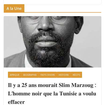
A la Une
AFRIQUE
BIOGRAPHIE
FAITS DIVERS
HISTOIRE
RÉCITS
𝐈𝐥 𝐲 𝐚 𝟐𝟓 𝐚𝐧𝐬 𝐦𝐨𝐮𝐫𝐚𝐢𝐭 𝐒𝐥𝐢𝐦 𝐌𝐚𝐫𝐳𝐨𝐮𝐠 :
𝐋’𝐡𝐨𝐦𝐦𝐞 𝐧𝐨𝐢𝐫 𝐪𝐮𝐞 𝐥𝐚 𝐓𝐮𝐧𝐢𝐬𝐢𝐞 𝐚 𝐯𝐨𝐮𝐥𝐮
𝐞𝐟𝐟𝐚𝐜𝐞𝐫