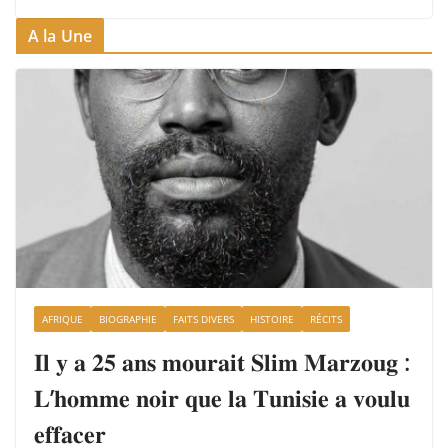
A la Une
AFRIQUE
BIOGRAPHIE
FAITS DIVERS
HISTOIRE
RÉCITS
𝐈𝐥 𝐲 𝐚 𝟐𝟓 𝐚𝐧𝐬 𝐦𝐨𝐮𝐫𝐚𝐢𝐭 𝐒𝐥𝐢𝐦 𝐌𝐚𝐫𝐳𝐨𝐮𝐠 :
𝐋’𝐡𝐨𝐦𝐦𝐞 𝐧𝐨𝐢𝐫 𝐪𝐮𝐞 𝐥𝐚 𝐓𝐮𝐧𝐢𝐬𝐢𝐞 𝐚 𝐯𝐨𝐮𝐥𝐮
𝐞𝐟𝐟𝐚𝐜𝐞𝐫