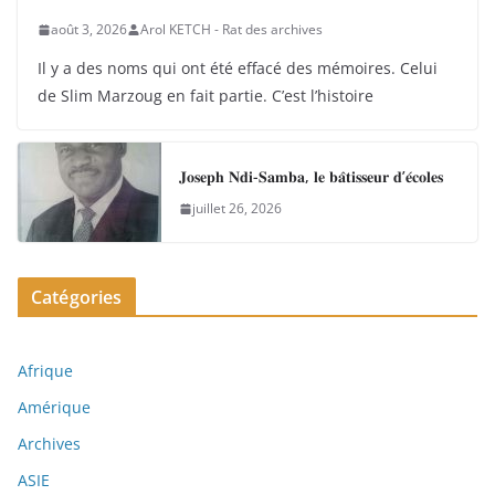
août 3, 2026
Arol KETCH - Rat des archives
Il y a des noms qui ont été effacé des mémoires. Celui
de Slim Marzoug en fait partie. C’est l’histoire
𝐉𝐨𝐬𝐞𝐩𝐡 𝐍𝐝𝐢-𝐒𝐚𝐦𝐛𝐚, 𝐥𝐞 𝐛𝐚̂𝐭𝐢𝐬𝐬𝐞𝐮𝐫 𝐝’𝐞́𝐜𝐨𝐥𝐞𝐬
juillet 26, 2026
Catégories
Afrique
Amérique
Archives
ASIE