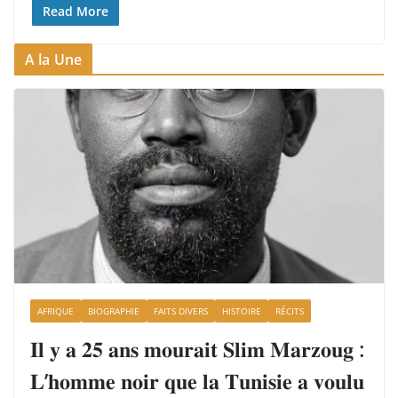
Read More
A la Une
AFRIQUE
BIOGRAPHIE
FAITS DIVERS
HISTOIRE
RÉCITS
𝐈𝐥 𝐲 𝐚 𝟐𝟓 𝐚𝐧𝐬 𝐦𝐨𝐮𝐫𝐚𝐢𝐭 𝐒𝐥𝐢𝐦 𝐌𝐚𝐫𝐳𝐨𝐮𝐠 :
𝐋’𝐡𝐨𝐦𝐦𝐞 𝐧𝐨𝐢𝐫 𝐪𝐮𝐞 𝐥𝐚 𝐓𝐮𝐧𝐢𝐬𝐢𝐞 𝐚 𝐯𝐨𝐮𝐥𝐮