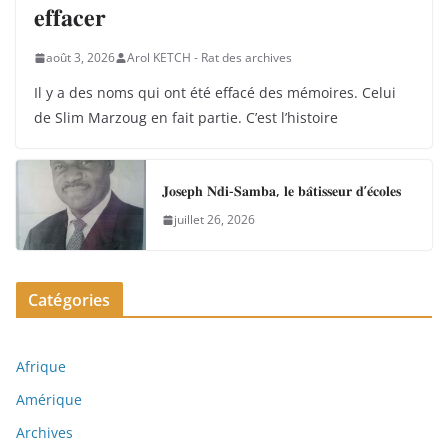
𝐞𝐟𝐟𝐚𝐜𝐞𝐫
août 3, 2026
Arol KETCH - Rat des archives
Il y a des noms qui ont été effacé des mémoires. Celui
de Slim Marzoug en fait partie. C’est l’histoire
𝐉𝐨𝐬𝐞𝐩𝐡 𝐍𝐝𝐢-𝐒𝐚𝐦𝐛𝐚, 𝐥𝐞 𝐛𝐚̂𝐭𝐢𝐬𝐬𝐞𝐮𝐫 𝐝’𝐞́𝐜𝐨𝐥𝐞𝐬
juillet 26, 2026
Catégories
Afrique
Amérique
Archives