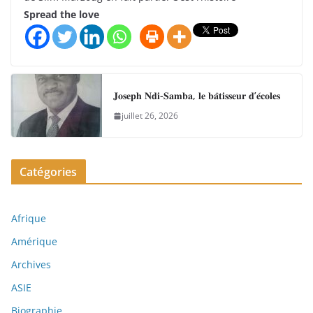
Spread the love
𝐉𝐨𝐬𝐞𝐩𝐡 𝐍𝐝𝐢-𝐒𝐚𝐦𝐛𝐚, 𝐥𝐞 𝐛𝐚̂𝐭𝐢𝐬𝐬𝐞𝐮𝐫 𝐝’𝐞́𝐜𝐨𝐥𝐞𝐬
juillet 26, 2026
Catégories
Afrique
Amérique
Archives
ASIE
Biographie