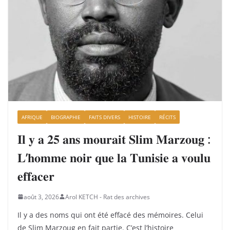
AFRIQUE
BIOGRAPHIE
FAITS DIVERS
HISTOIRE
RÉCITS
𝐈𝐥 𝐲 𝐚 𝟐𝟓 𝐚𝐧𝐬 𝐦𝐨𝐮𝐫𝐚𝐢𝐭 𝐒𝐥𝐢𝐦 𝐌𝐚𝐫𝐳𝐨𝐮𝐠 :
𝐋’𝐡𝐨𝐦𝐦𝐞 𝐧𝐨𝐢𝐫 𝐪𝐮𝐞 𝐥𝐚 𝐓𝐮𝐧𝐢𝐬𝐢𝐞 𝐚 𝐯𝐨𝐮𝐥𝐮
𝐞𝐟𝐟𝐚𝐜𝐞𝐫
août 3, 2026
Arol KETCH - Rat des archives
Il y a des noms qui ont été effacé des mémoires. Celui
de Slim Marzoug en fait partie. C’est l’histoire