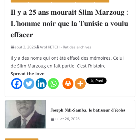
𝐈𝐥 𝐲 𝐚 𝟐𝟓 𝐚𝐧𝐬 𝐦𝐨𝐮𝐫𝐚𝐢𝐭 𝐒𝐥𝐢𝐦 𝐌𝐚𝐫𝐳𝐨𝐮𝐠 :
𝐋’𝐡𝐨𝐦𝐦𝐞 𝐧𝐨𝐢𝐫 𝐪𝐮𝐞 𝐥𝐚 𝐓𝐮𝐧𝐢𝐬𝐢𝐞 𝐚 𝐯𝐨𝐮𝐥𝐮
𝐞𝐟𝐟𝐚𝐜𝐞𝐫
août 3, 2026
Arol KETCH - Rat des archives
Il y a des noms qui ont été effacé des mémoires. Celui
de Slim Marzoug en fait partie. C’est l’histoire
Spread the love
𝐉𝐨𝐬𝐞𝐩𝐡 𝐍𝐝𝐢-𝐒𝐚𝐦𝐛𝐚, 𝐥𝐞 𝐛𝐚̂𝐭𝐢𝐬𝐬𝐞𝐮𝐫 𝐝’𝐞́𝐜𝐨𝐥𝐞𝐬
juillet 26, 2026