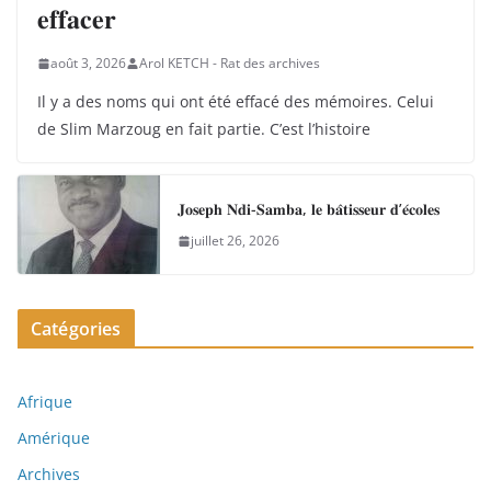
𝐞𝐟𝐟𝐚𝐜𝐞𝐫
août 3, 2026
Arol KETCH - Rat des archives
Il y a des noms qui ont été effacé des mémoires. Celui
de Slim Marzoug en fait partie. C’est l’histoire
𝐉𝐨𝐬𝐞𝐩𝐡 𝐍𝐝𝐢-𝐒𝐚𝐦𝐛𝐚, 𝐥𝐞 𝐛𝐚̂𝐭𝐢𝐬𝐬𝐞𝐮𝐫 𝐝’𝐞́𝐜𝐨𝐥𝐞𝐬
juillet 26, 2026
Catégories
Afrique
Amérique
Archives