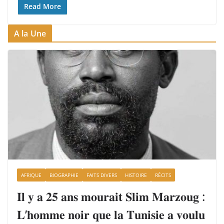
Read More
A la Une
AFRIQUE
BIOGRAPHIE
FAITS DIVERS
HISTOIRE
RÉCITS
𝐈𝐥 𝐲 𝐚 𝟐𝟓 𝐚𝐧𝐬 𝐦𝐨𝐮𝐫𝐚𝐢𝐭 𝐒𝐥𝐢𝐦 𝐌𝐚𝐫𝐳𝐨𝐮𝐠 :
𝐋’𝐡𝐨𝐦𝐦𝐞 𝐧𝐨𝐢𝐫 𝐪𝐮𝐞 𝐥𝐚 𝐓𝐮𝐧𝐢𝐬𝐢𝐞 𝐚 𝐯𝐨𝐮𝐥𝐮