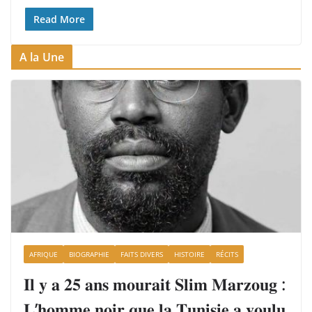
Read More
A la Une
AFRIQUE
BIOGRAPHIE
FAITS DIVERS
HISTOIRE
RÉCITS
𝐈𝐥 𝐲 𝐚 𝟐𝟓 𝐚𝐧𝐬 𝐦𝐨𝐮𝐫𝐚𝐢𝐭 𝐒𝐥𝐢𝐦 𝐌𝐚𝐫𝐳𝐨𝐮𝐠 :
𝐋’𝐡𝐨𝐦𝐦𝐞 𝐧𝐨𝐢𝐫 𝐪𝐮𝐞 𝐥𝐚 𝐓𝐮𝐧𝐢𝐬𝐢𝐞 𝐚 𝐯𝐨𝐮𝐥𝐮