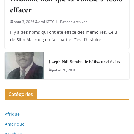
𝐞𝐟𝐟𝐚𝐜𝐞𝐫
août 3, 2026
Arol KETCH - Rat des archives
Il y a des noms qui ont été effacé des mémoires. Celui
de Slim Marzoug en fait partie. C’est l’histoire
𝐉𝐨𝐬𝐞𝐩𝐡 𝐍𝐝𝐢-𝐒𝐚𝐦𝐛𝐚, 𝐥𝐞 𝐛𝐚̂𝐭𝐢𝐬𝐬𝐞𝐮𝐫 𝐝’𝐞́𝐜𝐨𝐥𝐞𝐬
juillet 26, 2026
Catégories
Afrique
Amérique
Archives