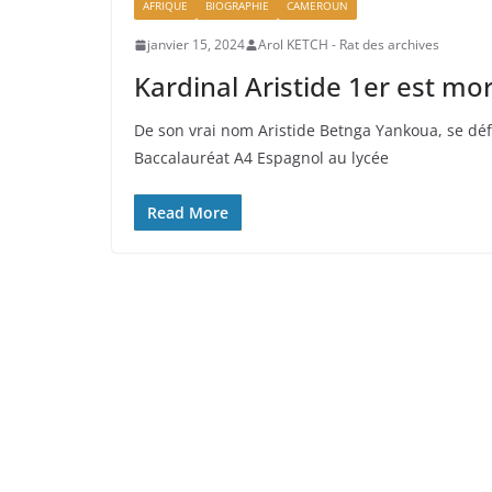
AFRIQUE
BIOGRAPHIE
CAMEROUN
janvier 15, 2024
Arol KETCH - Rat des archives
Kardinal Aristide 1er est mor
De son vrai nom Aristide Betnga Yankoua, se déf
Baccalauréat A4 Espagnol au lycée
Read More