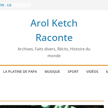
𝐄 : 𝐋𝐄
 𝐅𝐀𝐈𝐓 𝐓𝐑𝐄𝐌𝐁𝐋𝐄𝐑
Arol Ketch
𝐭 𝐒𝐥𝐢𝐦 𝐌𝐚𝐫𝐳𝐨𝐮𝐠 :
 𝐓𝐮𝐧𝐢𝐬𝐢𝐞 𝐚 𝐯𝐨𝐮𝐥𝐮
Raconte
𝐛𝐚̂𝐭𝐢𝐬𝐬𝐞𝐮𝐫 𝐝’𝐞́𝐜𝐨𝐥𝐞𝐬
𝐞𝐜𝐜𝐚 𝐄𝐧𝐨𝐧𝐜𝐡𝐨𝐧𝐠
́𝐠𝐢𝐦𝐞
𝐢𝐞𝐫 𝐨𝐫𝐝𝐢𝐧𝐚𝐭𝐞𝐮𝐫
Archives, Faits divers, Récits, Histoire du
monde
LA PLATINE DE PAPA
MUSIQUE
SPORT
VIDÉOS
M