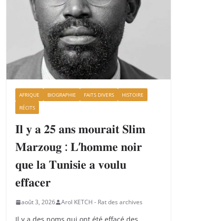
AFRIQUE
BIOGRAPHIE
FAITS DIVERS
HISTOIRE
RÉCITS
𝐈𝐥 𝐲 𝐚 𝟐𝟓 𝐚𝐧𝐬 𝐦𝐨𝐮𝐫𝐚𝐢𝐭 𝐒𝐥𝐢𝐦
𝐌𝐚𝐫𝐳𝐨𝐮𝐠 : 𝐋’𝐡𝐨𝐦𝐦𝐞 𝐧𝐨𝐢𝐫
𝐪𝐮𝐞 𝐥𝐚 𝐓𝐮𝐧𝐢𝐬𝐢𝐞 𝐚 𝐯𝐨𝐮𝐥𝐮
𝐞𝐟𝐟𝐚𝐜𝐞𝐫
août 3, 2026
Arol KETCH - Rat des archives
Il y a des noms qui ont été effacé des