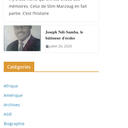
mémoires. Celui de Slim Marzoug en fait
partie. C’est l’histoire
𝐉𝐨𝐬𝐞𝐩𝐡 𝐍𝐝𝐢-𝐒𝐚𝐦𝐛𝐚, 𝐥𝐞
𝐛𝐚̂𝐭𝐢𝐬𝐬𝐞𝐮𝐫 𝐝’𝐞́𝐜𝐨𝐥𝐞𝐬
juillet 26, 2026
Catégories
Afrique
Amérique
Archives
ASIE
Biographie