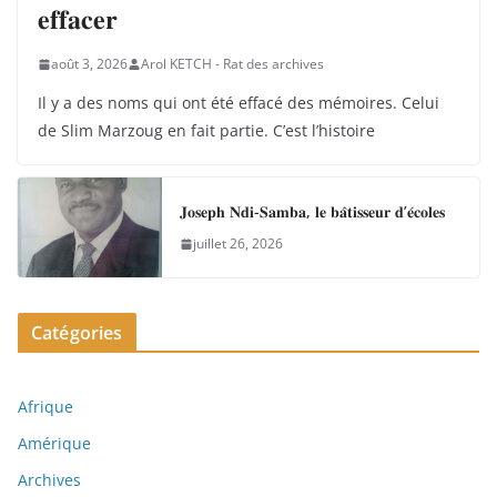
𝐞𝐟𝐟𝐚𝐜𝐞𝐫
août 3, 2026
Arol KETCH - Rat des archives
Il y a des noms qui ont été effacé des mémoires. Celui
de Slim Marzoug en fait partie. C’est l’histoire
𝐉𝐨𝐬𝐞𝐩𝐡 𝐍𝐝𝐢-𝐒𝐚𝐦𝐛𝐚, 𝐥𝐞 𝐛𝐚̂𝐭𝐢𝐬𝐬𝐞𝐮𝐫 𝐝’𝐞́𝐜𝐨𝐥𝐞𝐬
juillet 26, 2026
Catégories
Afrique
Amérique
Archives