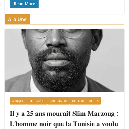
Read More
A la Une
AFRIQUE
BIOGRAPHIE
FAITS DIVERS
HISTOIRE
RÉCITS
𝐈𝐥 𝐲 𝐚 𝟐𝟓 𝐚𝐧𝐬 𝐦𝐨𝐮𝐫𝐚𝐢𝐭 𝐒𝐥𝐢𝐦 𝐌𝐚𝐫𝐳𝐨𝐮𝐠 :
𝐋’𝐡𝐨𝐦𝐦𝐞 𝐧𝐨𝐢𝐫 𝐪𝐮𝐞 𝐥𝐚 𝐓𝐮𝐧𝐢𝐬𝐢𝐞 𝐚 𝐯𝐨𝐮𝐥𝐮