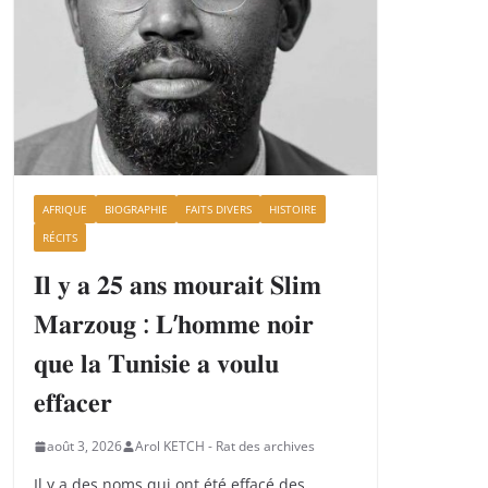
AFRIQUE
BIOGRAPHIE
FAITS DIVERS
HISTOIRE
RÉCITS
𝐈𝐥 𝐲 𝐚 𝟐𝟓 𝐚𝐧𝐬 𝐦𝐨𝐮𝐫𝐚𝐢𝐭 𝐒𝐥𝐢𝐦
𝐌𝐚𝐫𝐳𝐨𝐮𝐠 : 𝐋’𝐡𝐨𝐦𝐦𝐞 𝐧𝐨𝐢𝐫
𝐪𝐮𝐞 𝐥𝐚 𝐓𝐮𝐧𝐢𝐬𝐢𝐞 𝐚 𝐯𝐨𝐮𝐥𝐮
𝐞𝐟𝐟𝐚𝐜𝐞𝐫
août 3, 2026
Arol KETCH - Rat des archives
Il y a des noms qui ont été effacé des