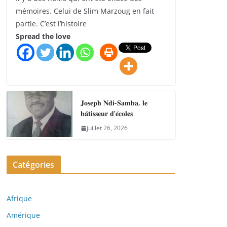
mémoires. Celui de Slim Marzoug en fait
partie. C’est l’histoire
Spread the love
𝐉𝐨𝐬𝐞𝐩𝐡 𝐍𝐝𝐢-𝐒𝐚𝐦𝐛𝐚, 𝐥𝐞
𝐛𝐚̂𝐭𝐢𝐬𝐬𝐞𝐮𝐫 𝐝’𝐞́𝐜𝐨𝐥𝐞𝐬
juillet 26, 2026
Catégories
Afrique
Amérique