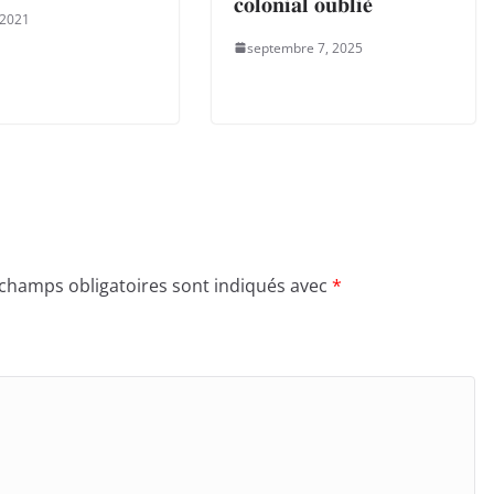
𝐜𝐨𝐥𝐨𝐧𝐢𝐚𝐥 𝐨𝐮𝐛𝐥𝐢𝐞́
 2021
septembre 7, 2025
 champs obligatoires sont indiqués avec
*