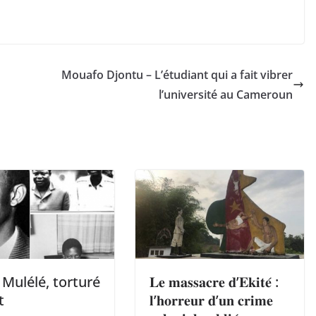
Mouafo Djontu – L’étudiant qui a fait vibrer
l’université au Cameroun
 Mulélé, torturé
𝐋𝐞 𝐦𝐚𝐬𝐬𝐚𝐜𝐫𝐞 𝐝’𝐄𝐤𝐢𝐭𝐞́ :
t
𝐥’𝐡𝐨𝐫𝐫𝐞𝐮𝐫 𝐝’𝐮𝐧 𝐜𝐫𝐢𝐦𝐞