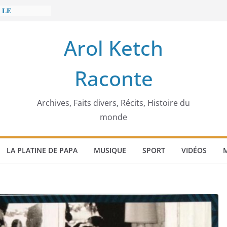
 𝐋𝐄
𝐈𝐓 𝐓𝐑𝐄𝐌𝐁𝐋𝐄𝐑
Arol Ketch
𝐢𝐦 𝐌𝐚𝐫𝐳𝐨𝐮𝐠 :
𝐢𝐬𝐢𝐞 𝐚 𝐯𝐨𝐮𝐥𝐮
Raconte
𝐬𝐬𝐞𝐮𝐫 𝐝’𝐞́𝐜𝐨𝐥𝐞𝐬
 𝐄𝐧𝐨𝐧𝐜𝐡𝐨𝐧𝐠
 𝐨𝐫𝐝𝐢𝐧𝐚𝐭𝐞𝐮𝐫
Archives, Faits divers, Récits, Histoire du
monde
LA PLATINE DE PAPA
MUSIQUE
SPORT
VIDÉOS
M